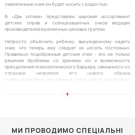
симпатичные очки он будет носить с радостью.
В «Дім оптики» представлен широкий ассортимент
детских оправ и солнцезащитных очков ведущих
производителей в различных ценовых группах.
Непросто объяснить ребенку, вынужденному надеть
очки, что теперь ему следует их носить постоянно.
Правильно подобранные детские очки - это не только
решение проблемы со зрением, но и возможность
преодоления психологического барьера, связанного со
страхами неприятия его нового образа
ровесниками.Ведь для малыша очень важно чувствовать
не только зрительный комфорт, но и испытывать
ощущение признания его нового модного стиля.
Открыв на нашем сайте каталог детских очков, вы
сможете увидеть часть ассортимента – различные
модели, объединенные гарантированным качеством.
Стилистически они отличаются от взрослых, поэтому в
МИ ПРОВОДИМО СПЕЦІАЛЬНІ
коллекции много ярких моделей множества размеров и