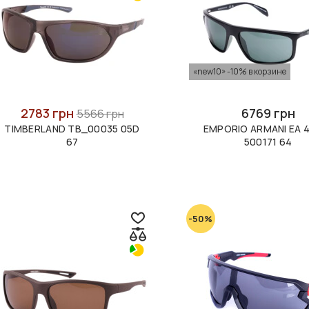
«new10» -10% в корзине
2783 грн
6769 грн
5566 грн
TIMBERLAND TB_00035 05D
EMPORIO ARMANI EA 
67
500171 64
-50%