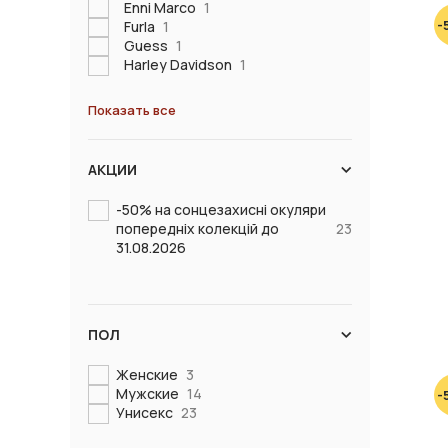
Enni Marco
1
-
Furla
1
Guess
1
Harley Davidson
1
Показать все
АКЦИИ
-50% на сонцезахисні окуляри
попередніх колекцій до
23
31.08.2026
ПОЛ
Женские
3
Мужские
14
-
Унисекс
23