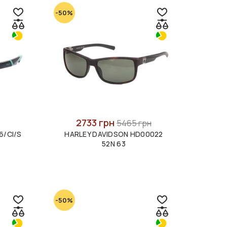
-50%
2733 грн
5465 грн
6/CI/S
HARLEY DAVIDSON HD00022
52N 63
-50%