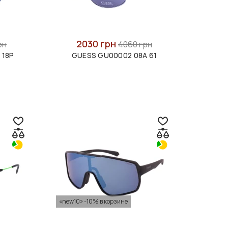
2030 грн
рн
4060 грн
 18P
GUESS GU00002 08A 61
«new10» -10% в корзине