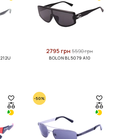
2795 грн
5590 грн
4212U
BOLON BL 5079 A10
-50%