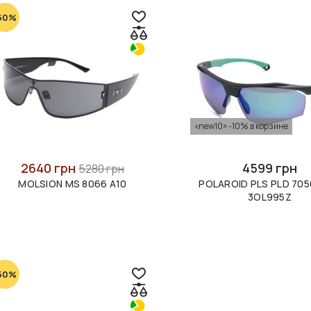
50%
«new10» -10% в корзине
2640 грн
4599 грн
5280 грн
MOLSION MS 8066 A10
POLAROID PLS PLD 705
3OL995Z
50%