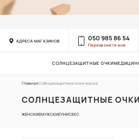
050 985 86 54
АДРЕСА МАГАЗИНОВ
Перезвоните мне
СОЛНЦЕЗАЩИТНЫЕ ОЧКИ
МЕДИЦИН
Услуги детского врача-офтальмолога
Главная
Солнцезащитные очки маска
СОЛНЦЕЗАЩИТНЫЕ ОЧКИ
ЖЕНСКИЕ
МУЖСКИЕ
УНИСЕКС