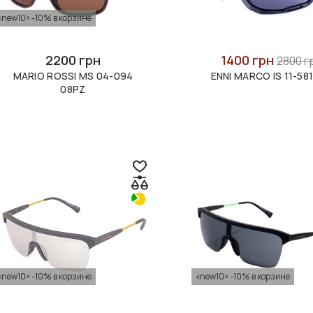
«new10» -10% в корзине
2200 грн
1400 грн
2800 г
MARIO ROSSI MS 04-094
ENNI MARCO IS 11-581
08PZ
«new10» -10% в корзине
«new10» -10% в корзине