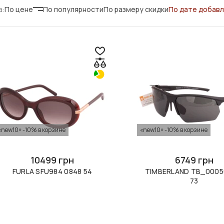
а:
По цене
По популярности
По размеру скидки
По дате добав
«new10» -10% в корзине
«new10» -10% в корзине
10499 грн
6749 грн
FURLA SFU984 0848 54
TIMBERLAND TB_0005
73