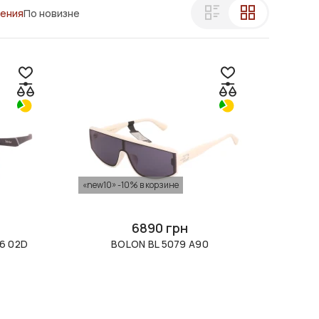
ления
По новизне
«new10» -10% в корзине
6890 грн
6 02D
BOLON BL 5079 A90