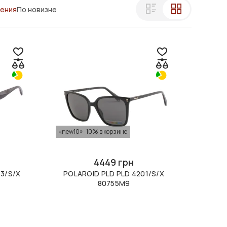
ления
По новизне
«new10» -10% в корзине
4449 грн
53/S/X
POLAROID PLD PLD 4201/S/X
80755M9