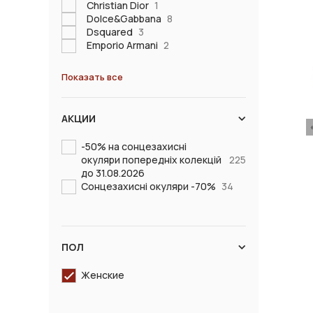
Christian Dior
1
Dolce&Gabbana
8
Dsquared
3
Emporio Armani
2
Показать все
АКЦИИ
-50% на сонцезахисні
окуляри попередніх колекцій
225
до 31.08.2026
Сонцезахисні окуляри -70%
34
ПОЛ
Женские