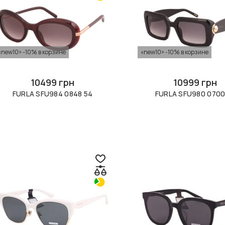
«new10» -10% в корзине
«new10» -10% в корзине
10499 грн
10999 грн
FURLA SFU984 0848 54
FURLA SFU980 0700