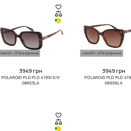
«new10» -10% в корзине
«new10» -10% в корзине
3949 грн
3949 грн
POLAROID PLD PLD 4199/S/X
POLAROID PLD PLD 41
08655LA
08656LA