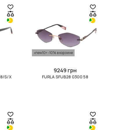
«new10» -10% в корзине
9249 грн
98/S/X
FURLA SFUB28 0300 58