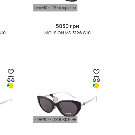
«new10» -10% в корзине
5830 грн
C10
MOLSION MS 3126 C10
«new10» -10% в корзине