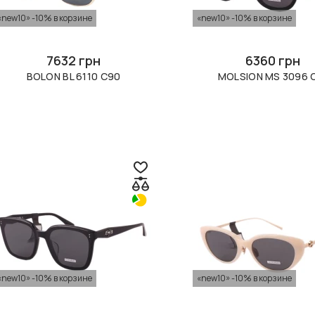
«new10» -10% в корзине
«new10» -10% в корзине
7632 грн
6360 грн
BOLON BL 6110 C90
MOLSION MS 3096 
«new10» -10% в корзине
«new10» -10% в корзине