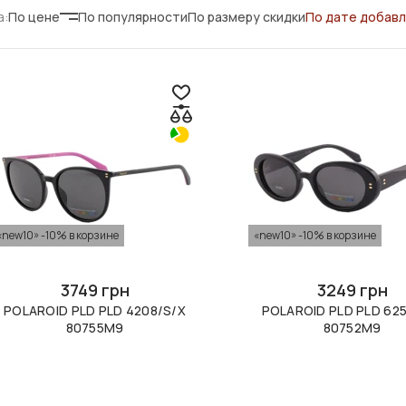
а:
По цене
По популярности
По размеру скидки
По дате добав
«new10» -10% в корзине
«new10» -10% в корзине
3749 грн
3249 грн
POLAROID PLD PLD 4208/S/X
POLAROID PLD PLD 62
80755M9
80752M9