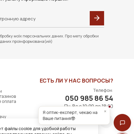
бробку моїх персональних даних. Про мету обробки
даних проінформована(ий)
ЕСТЬ ЛИ У НАС ВОПРОСЫ?
Телефон:
и
050 985 86 54
газинов
и оплата
Пн-Вс с 10:00 до 18:00
×
Я оптик-експерт, чекаю на
ачу
Ваше питання🤓
т файлы cookie для удобной работы