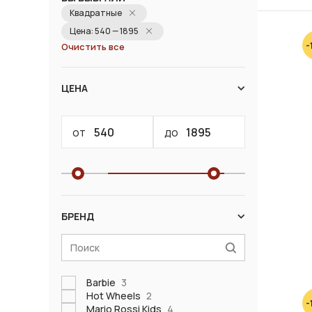
Квадратные
Цена: 540 — 1895
-
Очистить все
ЦЕНА
от
до
БРЕНД
Barbie
3
Hot Wheels
2
-
Mario Rossi Kids
4