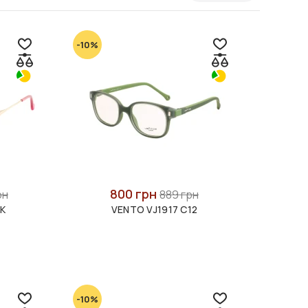
-10%
800 грн
рн
889 грн
NK
VENTO VJ1917 C12
-10%