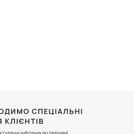
ОДИМО СПЕЦІАЛЬНІ
Я КЛІЄНТІВ
актуальну інформацію першим!