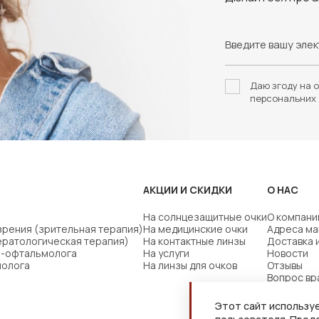
Даю згоду на о
персональних 
АКЦИИ И СКИДКИ
О НАС
На солнцезащитные очки
О компани
зрения (зрительная терапия)
На медицинские очки
Адреса ма
ератологическая терапия)
На контактные линзы
Доставка 
ча-офтальмолога
На услуги
Новости
молога
На линзы для очков
Отзывы
Вопрос вр
Этот сайт используе