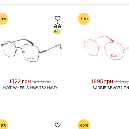
10%
-10%
1322 грн
1895 грн
1469 грн
2105 г
HOT WHEELS HWV152 NAVY
BARBIE BBV072 P
10%
-10%