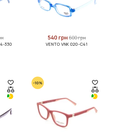
540 грн
рн
600 грн
14-330
VENTO VNK 020-C41
-10%