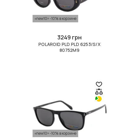
«new10» -10% в корзине
3249 грн
POLAROID PLD PLD 6253/S/X
80752M9
«new10» -10% в корзине