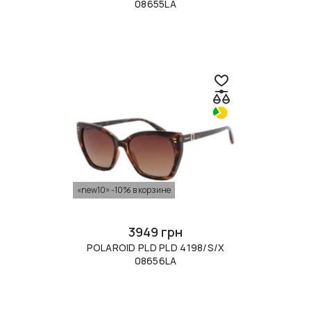
08655LA
«new10» -10% в корзине
3949 грн
POLAROID PLD PLD 4198/S/X
08656LA