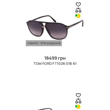
«new10» -10% в корзине
18499 грн
TOM FORD FT1026 01B 61