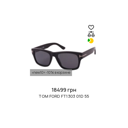
«new10» -10% в корзине
18499 грн
TOM FORD FT1303 01D 55