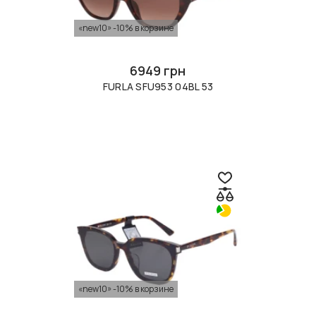
«new10» -10% в корзине
6949 грн
FURLA SFU953 04BL 53
«new10» -10% в корзине