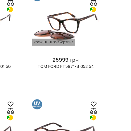
«new10» -10% в корзине
25999 грн
01 56
TOM FORD FT5971-B 052 54