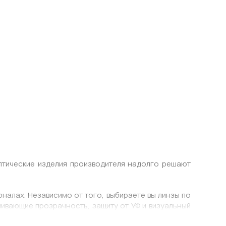
Оптические изделия производителя надолго решают
налах. Независимо от того, выбираете вы линзы по
чивающие прозрачность, защиту от УФ и визуальный
 будет сочетаться с индивидуальным стилем.