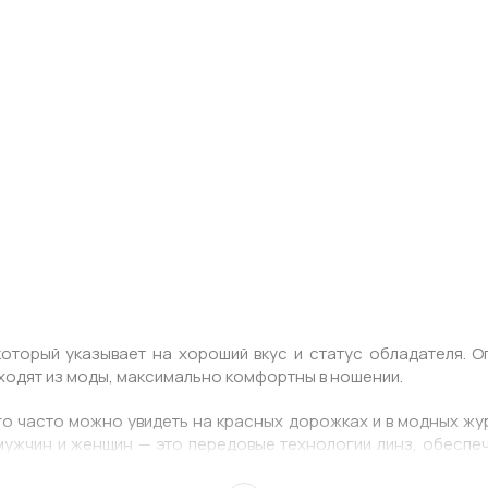
оторый указывает на хороший вкус и статус обладателя. 
ыходят из моды, максимально комфортны в ношении.
о часто можно увидеть на красных дорожках и в модных жур
 мужчин и женщин — это передовые технологии линз, обеспе
труда найти оправу, которая подойдет к вашей форме лица и