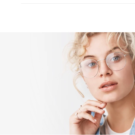
Очки Tom Ford: история
Бренд был создан Томом Фордом. Он учился на арх
моды. Чтобы добиться цели, человек устроился сн
мире высокой моды не заставили себя ждать. Талан
С 2005 года на рынке брендовой одежды блистает 
парфюмерию.
Причины популярности оправ Tom Ford
Каждая оправа Том Форд эксклюзивна. Модели соз
конструкторы. Бренд стремится создавать идеальн
в коллекциях традиционные (классика) и ультрам
идеально сбалансированные модели комфортно с
оправы Tom Ford выпускаются в разном цвете ра
солнцезащитные и корректирующие (с диоптриями
изделия прочные и долговечные, выполнены из к
Очки Том Форд — статусный аксессуар, который обя