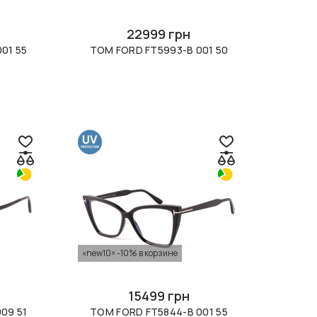
22999 грн
01 55
TOM FORD FT5993-B 001 50
«new10» -10% в корзине
15499 грн
09 51
TOM FORD FT5844-B 001 55