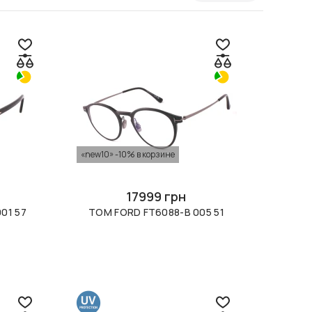
«new10» -10% в корзине
17999 грн
01 57
TOM FORD FT6088-B 005 51