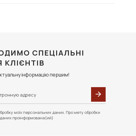
 Одним из тайных желаний Форда было покорить мир
м — дизайнером в Модный дом Гуччи. Успехи Тома в
тем — создал собственную торговую марку.
изайнерские вещи, качественные яркие аксессуары,
ОДИМО СПЕЦІАЛЬНІ
Я КЛІЄНТІВ
актуальну інформацію першим!
только талантливые авторы, но и дипломированные
раметрами:
бробку моїх персональних даних. Про мету обробки
ный, деловой и выходной образ;
даних проінформована(ий)
бя все самое лучшее.