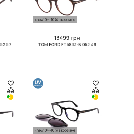
«new10» -10% в корзине
13499 грн
52 57
TOM FORD FT5833-B 052 49
«new10» -10% в корзине