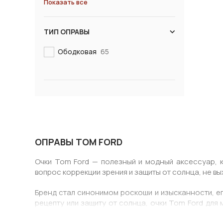
Показать все
ТИП ОПРАВЫ
Ободковая
65
ОПРАВЫ TOM FORD
Очки Tom Ford — полезный и модный аксессуар, к
вопрос коррекции зрения и защиты от солнца, не в
Бренд стал синонимом роскоши и изысканности, ег
рецепту или защиту от солнца, очки Tom Ford для
комфорт. Благодаря обширной коллекции можно без 