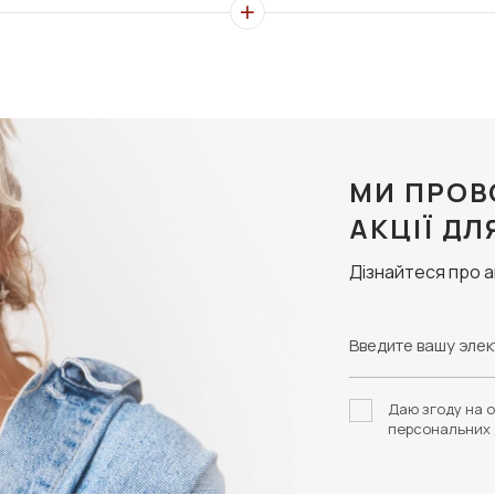
итекторном факультете и интересовался историей искусств.
ачала в пресс-службу одного из модельных агентств, а зате
тливый молодой человек выпустил авторскую коллекцию, а за
торговая марка Том Форд, которая предлагает покупателям д
МИ ПРОВ
АКЦІЇ ДЛ
Дізнайтеся про 
даются с оригинальным дизайном, над которым работают не 
ую оптику для мужчин и женщин. Изделия обладают такими па
одные очки;
идят на лице, повторяя его контур;
мок и линз, различной формы;
Даю згоду на о
) очки адаптированы под разные формы лица, под повседнев
персональних 
ачественных материалов.
зательно придется по вкусу людям, которые выбирают для се