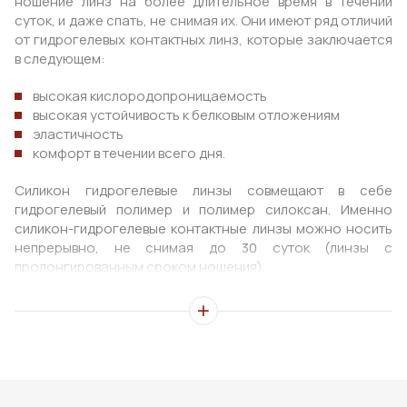
ношение линз на более длительное время в течении
суток, и даже спать, не снимая их. Они имеют ряд отличий
от гидрогелевых контактных линз, которые заключается
в следующем:
высокая кислородопроницаемость
высокая устойчивость к белковым отложениям
эластичность
комфорт в течении всего дня.
Силикон гидрогелевые линзы совмещают в себе
гидрогелевый полимер и полимер силоксан. Именно
силикон-гидрогелевые контактные линзы можно носить
непрерывно, не снимая до 30 суток (линзы с
пролонгированным сроком ношения).
Для безопасного дневного ношения коэффициент
пропускания кислорда (Dk) должен быть 24 – 26 единиц,
а для безопасного сна в линзах и того больше – не
менее 87 единиц. В настоящее время существует
большое разнообразие силикон-гидрогелевых
материалов, которые имеют большой показатель