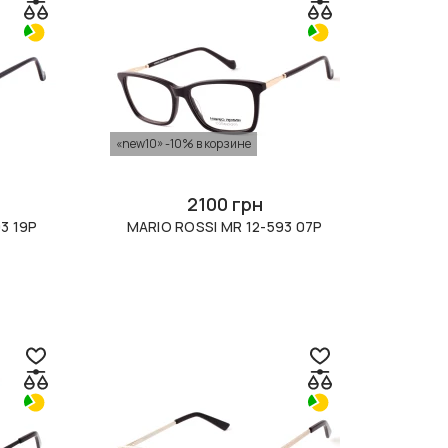
«new10» -10% в корзине
2100 грн
3 19P
MARIO ROSSI MR 12-593 07P