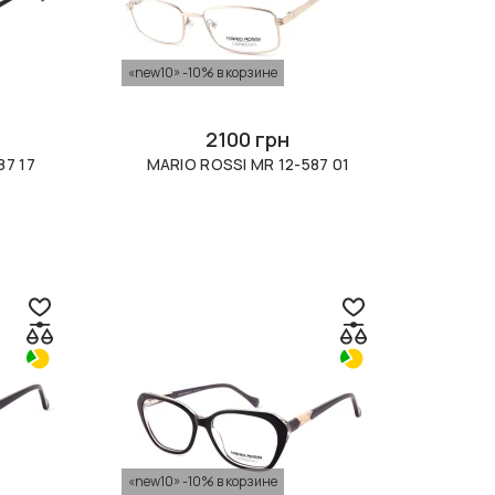
«new10» -10% в корзине
2100 грн
87 17
MARIO ROSSI MR 12-587 01
«new10» -10% в корзине