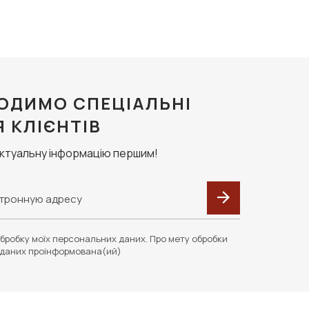
ОДИМО СПЕЦІАЛЬНІ
Я КЛІЄНТІВ
актуальну інформацію першим!
бробку моїх персональних даних. Про мету обробки
даних проінформована(ий)