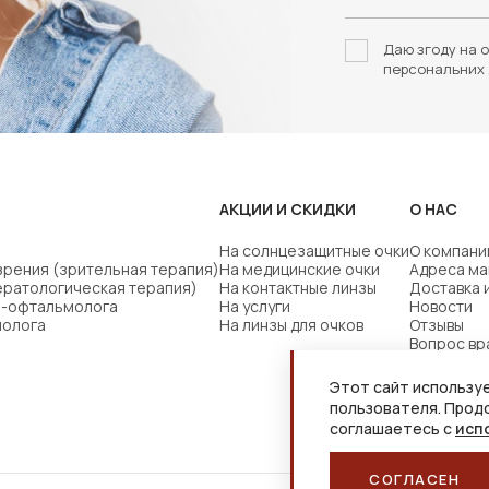
Даю згоду на о
персональних 
АКЦИИ И СКИДКИ
О НАС
На солнцезащитные очки
О компани
зрения (зрительная терапия)
На медицинские очки
Адреса ма
ератологическая терапия)
На контактные линзы
Доставка 
ча-офтальмолога
На услуги
Новости
молога
На линзы для очков
Отзывы
Вопрос вр
Этот сайт используе
пользователя. Прод
соглашаетесь с
исп
СОГЛАСЕН