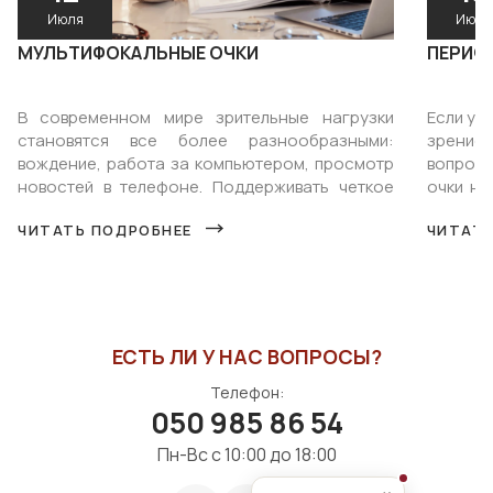
Июля
Июня
МУЛЬТИФОКАЛЬНЫЕ ОЧКИ
ПЕРИФ
В современном мире зрительные нагрузки
Если у 
становятся все более разнообразными:
зрение,
вождение, работа за компьютером, просмотр
вопросо
новостей в телефоне. Поддерживать четкое
очки на
зрение на всех расстояниях становится все...
это пери
ЧИТАТЬ ПОДРОБНЕЕ
ЧИТАТЬ
ЕСТЬ ЛИ У НАС ВОПРОСЫ?
Телефон:
050 985 86 54
Пн-Вс с 10:00 до 18:00