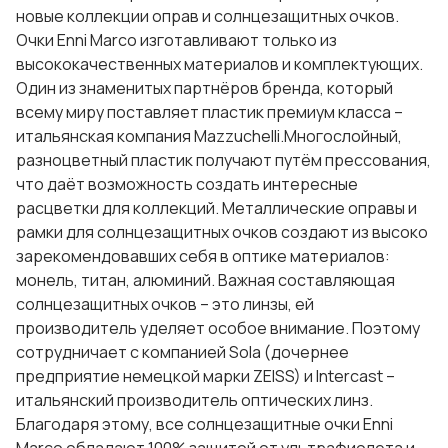
новые коллекции оправ и солнцезащитных очков.
Очки Enni Marco изготавливают только из
высококачественных материалов и комплектующих.
Один из знаменитых партнёров бренда, который
всему миру поставляет пластик премиум класса –
итальянская компания Mazzuchelli.Многослойный,
разноцветный пластик получают путём прессования,
что даёт возможность создать интересные
расцветки для коллекций. Металлические оправы и
рамки для солнцезащитных очков создают из высоко
зарекомендовавших себя в оптике материалов:
монель, титан, алюминий. Важная составляющая
солнцезащитных очков – это линзы, ей
производитель уделяет особое внимание. Поэтому
сотрудничает с компанией Sola (дочернее
предприятие немецкой марки ZEISS) и Intercast –
итальянский производитель оптических линз.
Благодаря этому, все солнцезащитные очки Enni