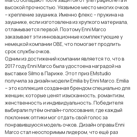
Marco обладают 100% защитой от ультрафиолета и
высокой прочностью. Уязвимое место многих очков
– крепление заушника. Именно флекс – пружина на
заушнике, если изготовлена из хрупкого материала,
отламывается первой. Поэтому Enni Marco
заказывает эти инновационные комплектующие у
немецкой компании OBE, что помогает продлить
срок службы очков.
Одним из достижений компании является то, что в
2017 году Enni Marco была удостоена наградой на
выставке Silmo в Париже. Этот приз EMstudio
получила за дизайн модели Emilia by Enni Marco. Emilia
– это коллекция созданная брендом специально для
женщин, которые ценят изысканность, романтизм,
женственность и индивидуальность. Победителя
выбирали путём онлайн-голосования, где каждый
поклонник оптики мог отдать свой голос за
понравившуюся модель очков. Дизайн оправы Enni
Marco стал неоспоримым лидером, что ещё раз