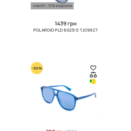
«new10» -10% в корзине
1439 грн
POLAROID PLD 6023/S TJC99Z7
-50%