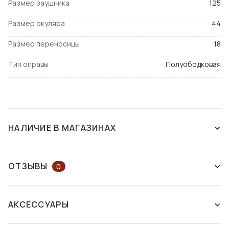
Размер заушника
125
Размер окуляра
44
Размер переносицы
18
Тип оправы
Полуободковая
НАЛИЧИЕ В МАГАЗИНАХ
СНЯТ С ПРОИЗВОДСТВА
ОТЗЫВЫ
0
ОСТАВЬТЕ ОТЗЫВ ИЛИ ЗАДАЙТЕ
АКСЕССУАРЫ
ВОПРОС КОНСУЛЬТАНТУ