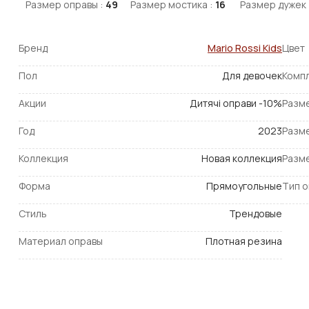
Размер оправы :
49
Размер мостика :
16
Размер дужек 
Бренд
Mario Rossi Kids
Цвет
Пол
Для девочек
Комп
Акции
Дитячі оправи -10%
Разм
Год
2023
Разм
Коллекция
Новая коллекция
Разм
Форма
Прямоугольные
Тип 
Стиль
Трендовые
Материал оправы
Плотная резина