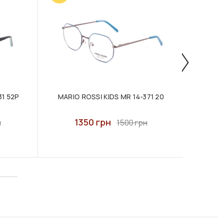
31 52P
MARIO ROSSI KIDS MR 14-371 20
MARI
1350 грн
н
1500 грн