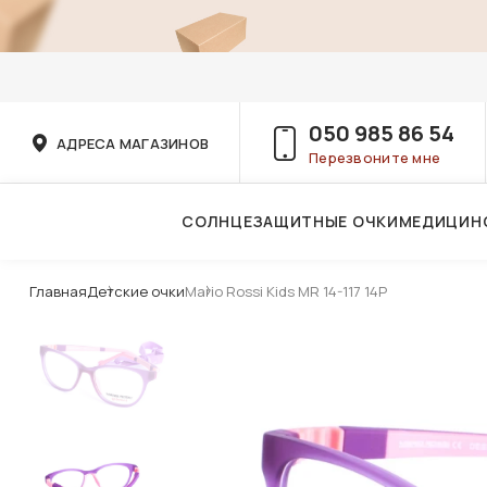
050 985 86 54
АДРЕСА МАГАЗИНОВ
Перезвоните мне
СОЛНЦЕЗАЩИТНЫЕ ОЧКИ
МЕДИЦИН
Услуги детского врача-офтальмолога
Главная
Детские очки
Mario Rossi Kids MR 14-117 14P