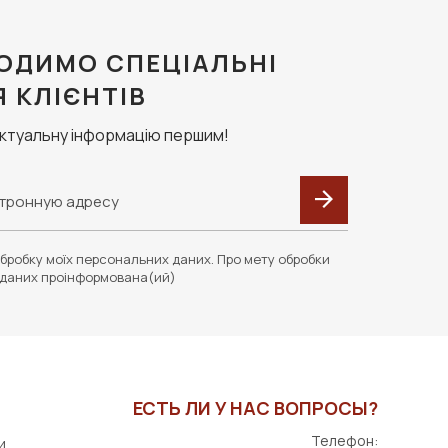
ОДИМО СПЕЦІАЛЬНІ
Я КЛІЄНТІВ
актуальну інформацію першим!
бробку моїх персональних даних. Про мету обробки
даних проінформована(ий)
ЕСТЬ ЛИ У НАС ВОПРОСЫ?
Телефон:
и