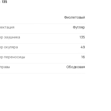
:
135
Фиолетовый
лектация
Футляр
ер заушника
135
ер окуляра
49
ер переносицы
16
оправы
Ободковая