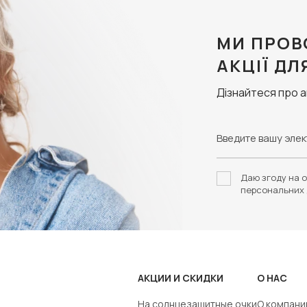
МИ ПРОВ
АКЦІЇ ДЛ
Дізнайтеся про 
Даю згоду на о
персональних 
АКЦИИ И СКИДКИ
О НАС
На солнцезащитные очки
О компани