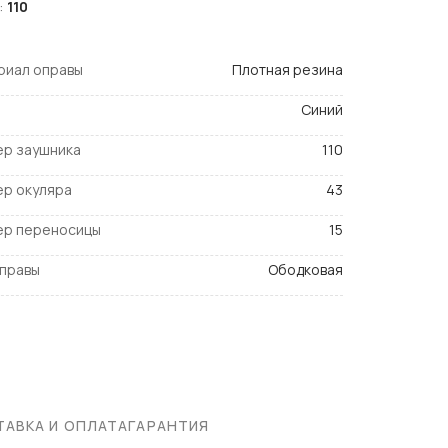
:
110
риал оправы
Плотная резина
Синий
ер заушника
110
ер окуляра
43
ер переносицы
15
оправы
Ободковая
АВКА И ОПЛАТА
ГАРАНТИЯ