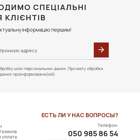
ОДИМО СПЕЦІАЛЬНІ
Я КЛІЄНТІВ
актуальну інформацію першим!
бробку моїх персональних даних. Про мету обробки
даних проінформована(ий)
ЕСТЬ ЛИ У НАС ВОПРОСЫ?
Телефон:
и
050 985 86 54
газинов
и оплата