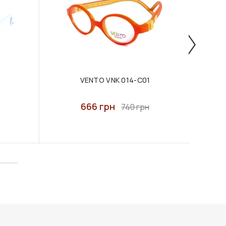
VENTO VNK 014-C01
666 грн
740 грн