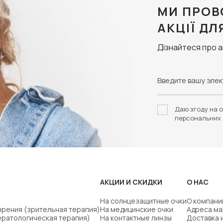
МИ ПРОВ
АКЦІЇ ДЛ
Дізнайтеся про 
Даю згоду на о
персональних 
АКЦИИ И СКИДКИ
О НАС
На солнцезащитные очки
О компани
зрения (зрительная терапия)
На медицинские очки
Адреса ма
ератологическая терапия)
На контактные линзы
Доставка 