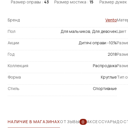
Размер оправы :
43
Размер мостика :
15
Размер дужек 
Бренд
Vento
Мате
Пол
Для мальчиков, Для девочек
Цвет
Акции
Дитячі оправи -10%
Разм
Год
2018
Разм
Коллекция
Распродажа
Разм
Форма
Круглые
Тип 
Стиль
Спортивные
НАЛИЧИЕ В МАГАЗИНАХ
ОТЗЫВЫ
АКСЕССУАРЫ
ДОСТ
0