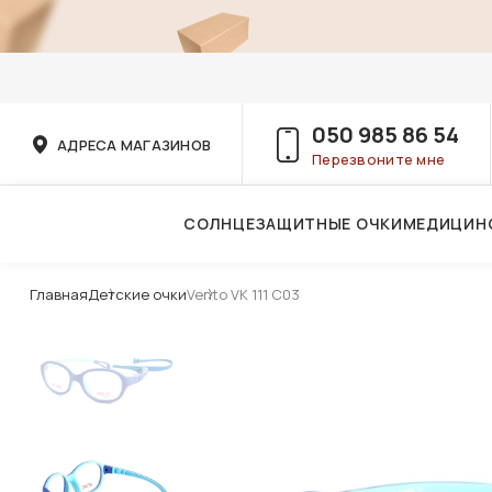
050 985 86 54
АДРЕСА МАГАЗИНОВ
Перезвоните мне
СОЛНЦЕЗАЩИТНЫЕ ОЧКИ
МЕДИЦИН
Услуги детского врача-офтальмолога
Главная
Детские очки
Vento VK 111 C03