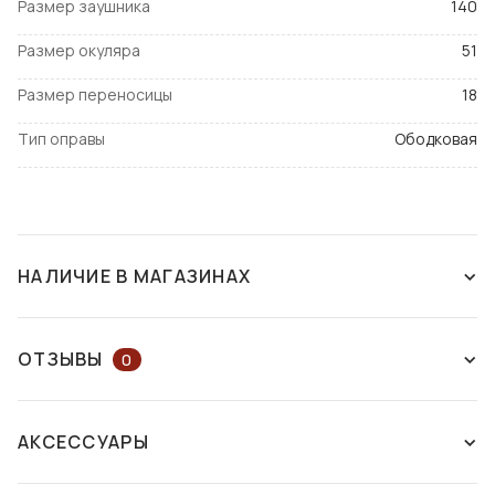
Размер заушника
140
Размер окуляра
51
Размер переносицы
18
Тип оправы
Ободковая
НАЛИЧИЕ В МАГАЗИНАХ
СНЯТ С ПРОИЗВОДСТВА
ОТЗЫВЫ
0
ОСТАВЬТЕ ОТЗЫВ ИЛИ ЗАДАЙТЕ
АКСЕССУАРЫ
ВОПРОС КОНСУЛЬТАНТУ