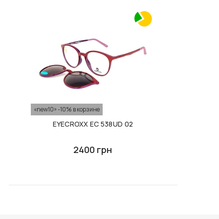
F020 В КОЛЬОРАХ.
F093 В КОЛЬОРАХ.
ФУТЛЯР З СЕРВЕТКОЮ
ФУТЛЯР З СЕРВЕТКОЮ
FASHION STYLE
FASHION STYLE
400 грн
400 грн
В КОРЗИНУ
В КОРЗИНУ
«new10» -10% в корзине
EYECROXX EC 538UD 02
2400 грн