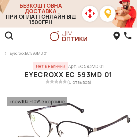
БЕЗКОШТОВНА
ДОСТАВКА
ПРИ ОПЛАТІ ОНЛАЙН ВІД
1500ГРН
Eyecroxx EC 593MD 01
Арт. EC 593MD 01
Нет в наличии
EYECROXX EC 593MD 01
(0 отзывов)
«new10» -10% в корзине