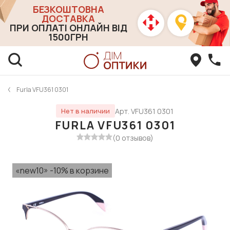
БЕЗКОШТОВНА
ДОСТАВКА
ПРИ ОПЛАТІ ОНЛАЙН ВІД
1500ГРН
Furla VFU361 0301
Арт. VFU361 0301
Нет в наличии
FURLA VFU361 0301
(0 отзывов)
«new10» -10% в корзине