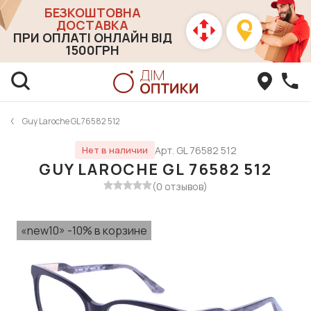
БЕЗКОШТОВНА
ДОСТАВКА
ПРИ ОПЛАТІ ОНЛАЙН ВІД
1500ГРН
Guy Laroche GL 76582 512
Арт. GL 76582 512
Нет в наличии
GUY LAROCHE GL 76582 512
(0 отзывов)
«new10» -10% в корзине