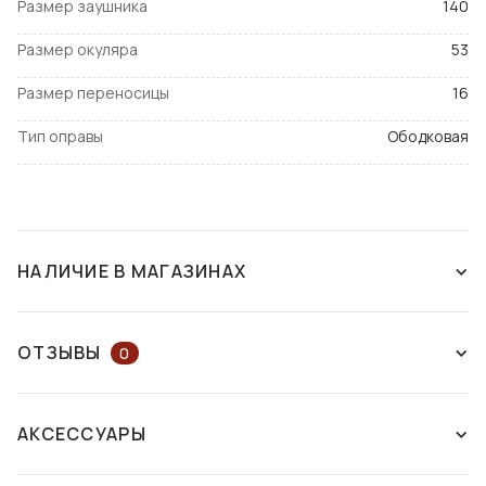
Размер заушника
140
Размер окуляра
53
Размер переносицы
16
Тип оправы
Ободковая
НАЛИЧИЕ В МАГАЗИНАХ
СНЯТ С ПРОИЗВОДСТВА
ОТЗЫВЫ
0
ОСТАВЬТЕ ОТЗЫВ ИЛИ ЗАДАЙТЕ
АКСЕССУАРЫ
ВОПРОС КОНСУЛЬТАНТУ