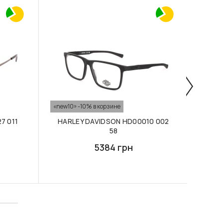
«new10» -10% в корзине
«new10
7 011
HARLEY DAVIDSON HD00010 002
HAR
58
5384 грн