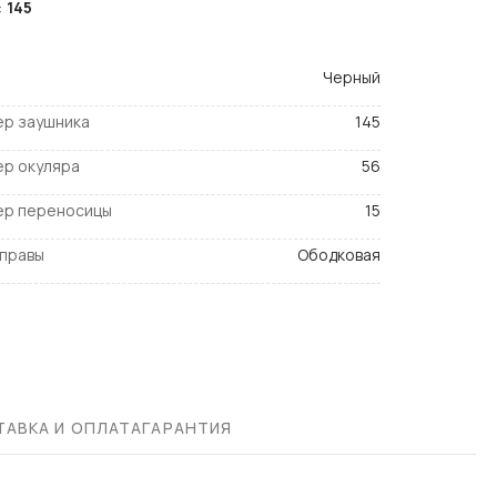
:
145
Черный
ер заушника
145
ер окуляра
56
ер переносицы
15
оправы
Ободковая
АВКА И ОПЛАТА
ГАРАНТИЯ