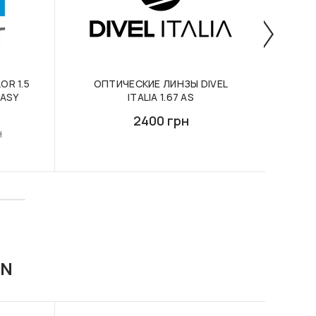
OR 1.5
ОПТИЧЕСКИЕ ЛИНЗЫ DIVEL
ФО
EASY
ITALIA 1.67 AS
PH
2400 грн
н
ON