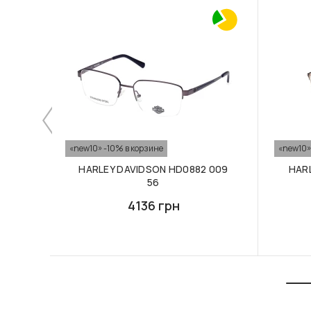
«new10» -10% в корзине
«new10»
HARLEY DAVIDSON HD0882 009
HAR
56
4136 грн