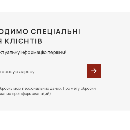
ОДИМО СПЕЦІАЛЬНІ
Я КЛІЄНТІВ
актуальну інформацію першим!
бробку моїх персональних даних. Про мету обробки
даних проінформована(ий)