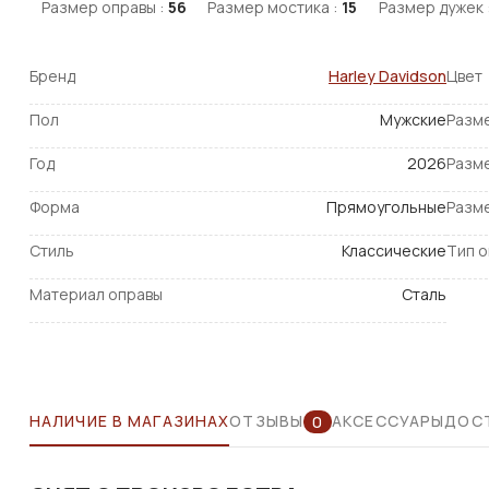
Размер оправы :
56
Размер мостика :
15
Размер дужек 
Бренд
Harley Davidson
Цвет
Пол
Мужские
Разм
Год
2026
Разм
Форма
Прямоугольные
Разм
Стиль
Классические
Тип 
Материал оправы
Сталь
НАЛИЧИЕ В МАГАЗИНАХ
ОТЗЫВЫ
АКСЕССУАРЫ
ДОСТ
0