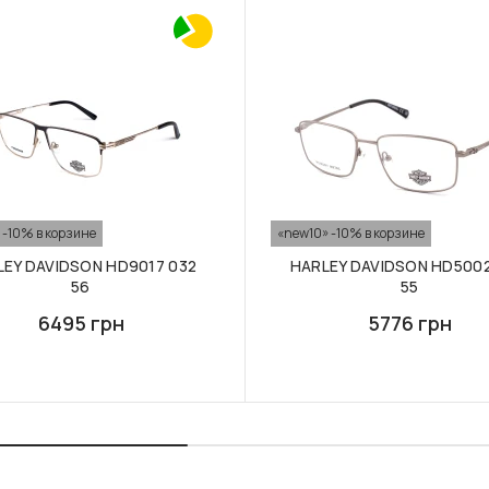
 -10% в корзине
«new10» -10% в корзине
LEY DAVIDSON HD9017 032
HARLEY DAVIDSON HD5002
56
55
6495 грн
5776 грн