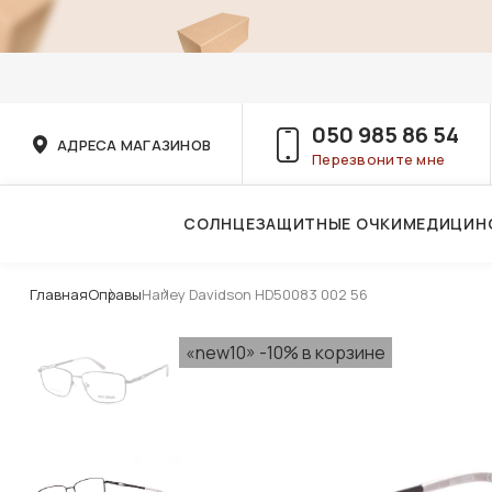
050 985 86 54
АДРЕСА МАГАЗИНОВ
Перезвоните мне
СОЛНЦЕЗАЩИТНЫЕ ОЧКИ
МЕДИЦИН
Услуги детского врача-офтальмолога
Главная
Оправы
Harley Davidson HD50083 002 56
«new10» -10% в корзине