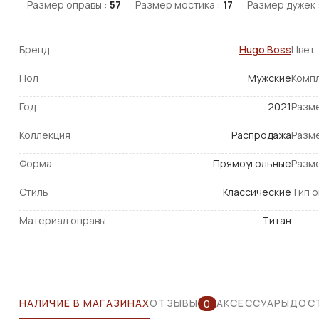
Размер оправы :
57
Размер мостика :
17
Размер дужек 
Бренд
Hugo Boss
Цвет
Пол
Мужские
Комп
Год
2021
Разм
Коллекция
Распродажа
Разм
Форма
Прямоугольные
Разм
Стиль
Классические
Тип 
Материал оправы
Титан
НАЛИЧИЕ В МАГАЗИНАХ
ОТЗЫВЫ
АКСЕССУАРЫ
ДОСТ
0