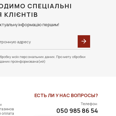
ОДИМО СПЕЦІАЛЬНІ
Я КЛІЄНТІВ
актуальну інформацію першим!
бробку моїх персональних даних. Про мету обробки
даних проінформована(ий)
ЕСТЬ ЛИ У НАС ВОПРОСЫ?
Телефон:
и
050 985 86 54
газинов
и оплата