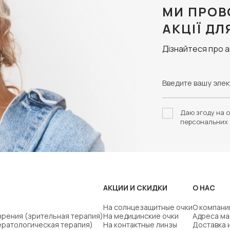
МИ ПРОВ
АКЦІЇ ДЛ
Дізнайтеся про 
Даю згоду на о
персональних 
АКЦИИ И СКИДКИ
О НАС
На солнцезащитные очки
О компани
зрения (зрительная терапия)
На медицинские очки
Адреса ма
ератологическая терапия)
На контактные линзы
Доставка 