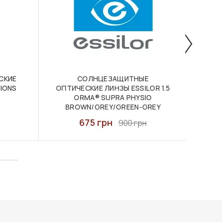
СКИЕ
СОЛНЦЕЗАЩИТНЫЕ
ПРО
TIONS
ОПТИЧЕСКИЕ ЛИНЗЫ ESSILOR 1.5
Л
ORMA® SUPRA PHYSIO
VAR
BROWN/GREY/GREEN-GREY
675 грн
900 грн