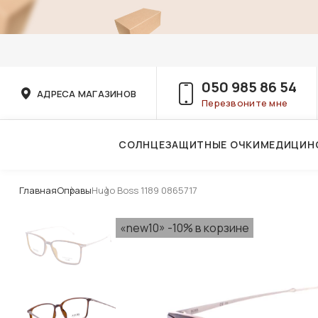
050 985 86 54
АДРЕСА МАГАЗИНОВ
Перезвоните мне
СОЛНЦЕЗАЩИТНЫЕ ОЧКИ
МЕДИЦИН
Услуги детского врача-офтальмолога
Главная
Оправы
Hugo Boss 1189 0865717
«new10» -10% в корзине