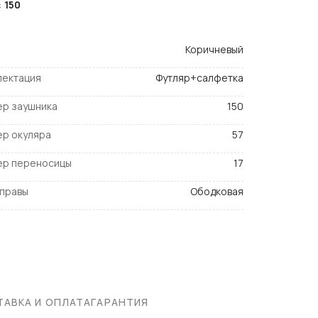
:
150
Коричневый
лектация
Футляр+салфетка
ер заушника
150
ер окуляра
57
ер переносицы
17
оправы
Ободковая
АВКА И ОПЛАТА
ГАРАНТИЯ