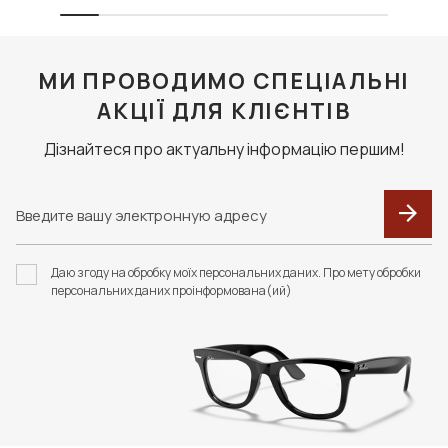
МИ ПРОВОДИМО СПЕЦІАЛЬНІ
АКЦІЇ ДЛЯ КЛІЄНТІВ
Дізнайтеся про актуальну інформацію першим!
Даю згоду на обробку моїх персональних даних. Про мету обробки
персональних даних проінформована(ий)