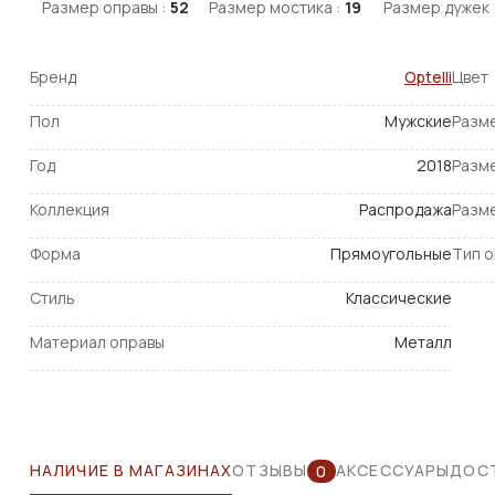
Размер оправы :
52
Размер мостика :
19
Размер дужек 
Бренд
Optelli
Цвет
Пол
Мужские
Разм
Год
2018
Разм
Коллекция
Распродажа
Разм
Форма
Прямоугольные
Тип 
Стиль
Классические
Материал оправы
Металл
НАЛИЧИЕ В МАГАЗИНАХ
ОТЗЫВЫ
АКСЕССУАРЫ
ДОСТ
0