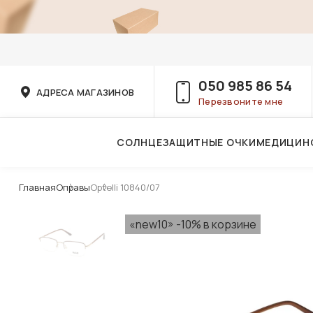
050 985 86 54
АДРЕСА МАГАЗИНОВ
Перезвоните мне
СОЛНЦЕЗАЩИТНЫЕ ОЧКИ
МЕДИЦИН
Услуги детского врача-офтальмолога
Главная
Оправы
Optelli 10840/07
«new10» -10% в корзине