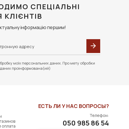
ОДИМО СПЕЦІАЛЬНІ
Я КЛІЄНТІВ
актуальну інформацію першим!
бробку моїх персональних даних. Про мету обробки
даних проінформована(ий)
ЕСТЬ ЛИ У НАС ВОПРОСЫ?
Телефон:
и
050 985 86 54
газинов
и оплата