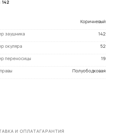
:
142
Коричневый
ер заушника
142
ер окуляра
52
ер переносицы
19
оправы
Полуободковая
АВКА И ОПЛАТА
ГАРАНТИЯ