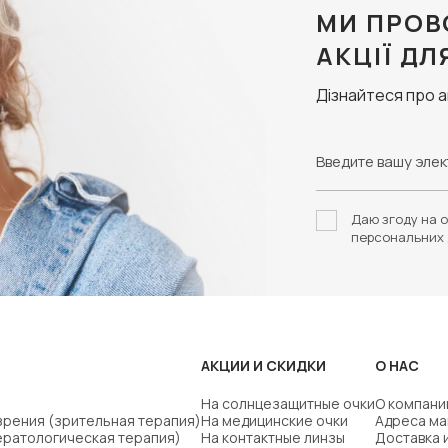
МИ ПРОВ
АКЦІЇ ДЛ
Дізнайтеся про 
Даю згоду на о
персональних 
АКЦИИ И СКИДКИ
О НАС
На солнцезащитные очки
О компани
зрения (зрительная терапия)
На медицинские очки
Адреса ма
ератологическая терапия)
На контактные линзы
Доставка 