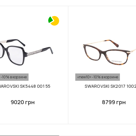
 -10% в корзине
«new10» -10% в корзине
AROVSKI SK5448 001 55
SWAROVSKI SK2017 1002
9020 грн
8799 грн