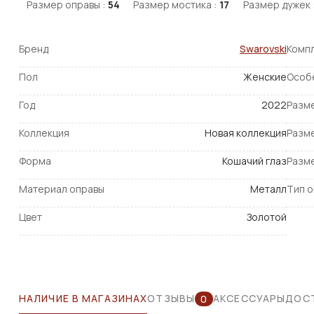
Размер оправы :
54
Размер мостика :
17
Размер дужек 
Бренд
Swarovski
Комп
Пол
Женские
Особ
Год
2022
Разм
Коллекция
Новая коллекция
Разм
Форма
Кошачий глаз
Разм
Материал оправы
Металл
Тип 
Цвет
Золотой
НАЛИЧИЕ В МАГАЗИНАХ
ОТЗЫВЫ
АКСЕССУАРЫ
ДОСТ
0