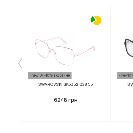
«new10» -10% в корзине
«new10»
SWAROVSKI SK5352 028 55
SW
6248 грн