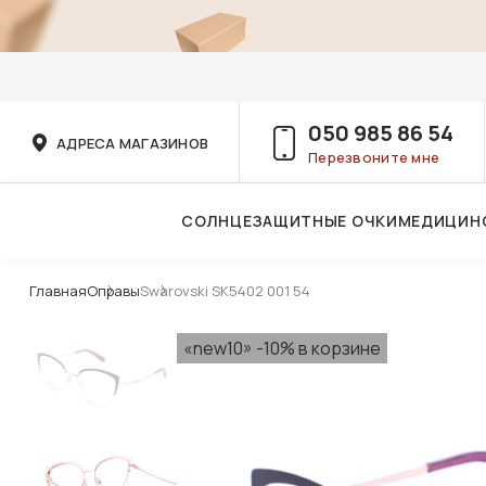
050 985 86 54
АДРЕСА МАГАЗИНОВ
Перезвоните мне
СОЛНЦЕЗАЩИТНЫЕ ОЧКИ
МЕДИЦИН
Услуги детского врача-офтальмолога
Главная
Оправы
Swarovski SK5402 001 54
«new10» -10% в корзине