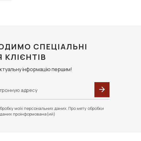
ОДИМО СПЕЦІАЛЬНІ
Я КЛІЄНТІВ
актуальну інформацію першим!
бробку моїх персональних даних. Про мету обробки
даних проінформована(ий)