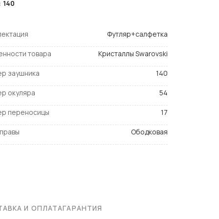
:
140
лектация
Футляр+салфетка
енности товара
Кристаллы Swarovski
ер заушника
140
ер окуляра
54
ер переносицы
17
оправы
Ободковая
АВКА И ОПЛАТА
ГАРАНТИЯ