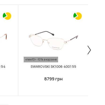
«new10» -10% в корзине
«new10
 54
SWAROVSKI SK1006 4001 55
S
8799 грн