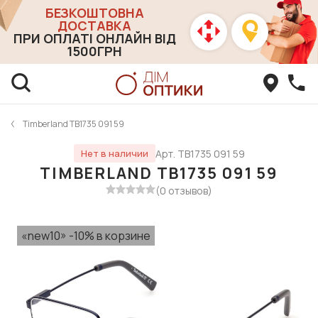
БЕЗКОШТОВНА
ДОСТАВКА
ПРИ ОПЛАТІ ОНЛАЙН ВІД
1500ГРН
Timberland TB1735 091 59
Арт. TB1735 091 59
Нет в наличии
TIMBERLAND TB1735 091 59
(0 отзывов)
«new10» -10% в корзине