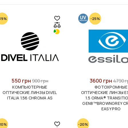
39%
-25%
550 грн
3600 грн
900 грн
4790 г
КОМПЬЮТЕРНЫЕ
ФОТОХРОМНЫЕ
ОПТИЧЕСКИЕ ЛИНЗЫ DIVEL
ОПТИЧЕСКИЕ ЛИНЗЫ E
ITALIA 1.56 CHROMA AS
1.5 ORMA® TRANSITI
GEN8™BROWNGREY CR
EASY PRO
20%
-20%