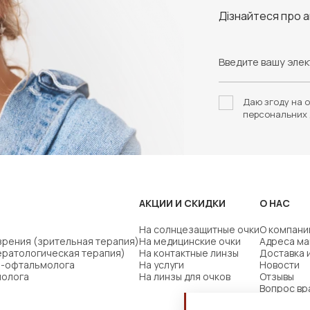
Дізнайтеся про 
Даю згоду на о
персональних 
АКЦИИ И СКИДКИ
О НАС
На солнцезащитные очки
О компани
зрения (зрительная терапия)
На медицинские очки
Адреса ма
ератологическая терапия)
На контактные линзы
Доставка 
ча-офтальмолога
На услуги
Новости
молога
На линзы для очков
Отзывы
Вопрос вр