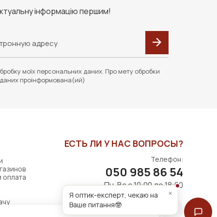
актуальну інформацію першим!
бробку моїх персональних даних. Про мету обробки
даних проінформована(ий)
ЕСТЬ ЛИ У НАС ВОПРОСЫ?
Телефон:
и
050 985 86 54
газинов
и оплата
Пн-Вс с 10:00 до 18:00
×
Я оптик-експерт, чекаю на
ачу
Ваше питання🤓