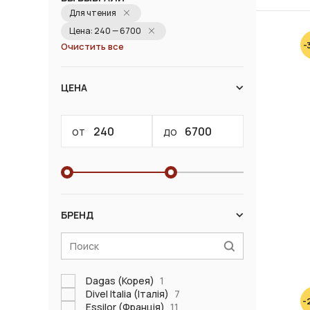
Для чтения
Цена: 240 — 6700
-
Очистить все
ЦЕНА
от
до
БРЕНД
Dagas (Корея)
1
Divel Italia (Італія)
7
-
Essilor (Франція)
11