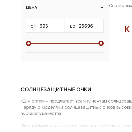
Сортировк
ЦЕНА
от
до
К
СОЛНЦЕЗАЩИТНЫЕ ОЧКИ
«Дім оптики» предлагает всем клиентам солнцеза
Наряду с моделями солнцезащитных очков высоких
высокого качества.
Мы стремимся к соответствию ассортимента солн
разделили его на пять категорий: мода, спорт,