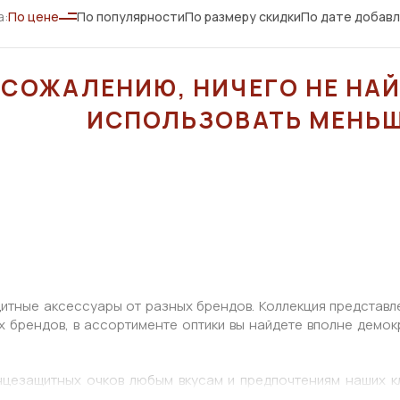
а:
По цене
По популярности
По размеру скидки
По дате добав
 СОЖАЛЕНИЮ, НИЧЕГО НЕ НА
ИСПОЛЬЗОВАТЬ МЕНЬШ
щитные аксессуары от разных брендов. Коллекция представл
 брендов, в ассортименте оптики вы найдете вполне демок
цезащитных очков любым вкусам и предпочтениям наших кл
 классика, высокие технологии и для водителей. Это по