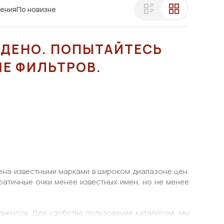
ления
По новизне
ЙДЕНО. ПОПЫТАЙТЕСЬ
Е ФИЛЬТРОВ.
ена известными марками в широком диапазоне цен.
ратичные очки менее известных имен, но не менее
иентов. Для удобства пользования каталогом, мы
зволило существенно упростить поиск подходящих