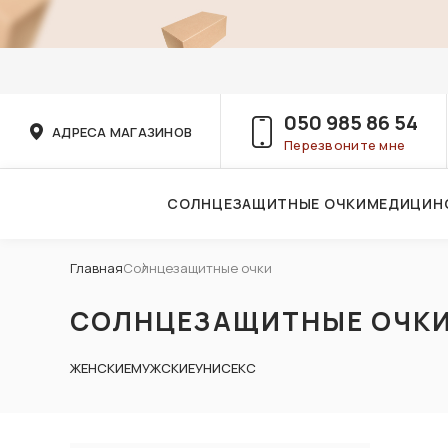
050 985 86 54
АДРЕСА МАГАЗИНОВ
Перезвоните мне
СОЛНЦЕЗАЩИТНЫЕ ОЧКИ
МЕДИЦИН
Услуги детского врача-офтальмолога
Главная
Солнцезащитные очки
СОЛНЦЕЗАЩИТНЫЕ ОЧК
ЖЕНСКИЕ
МУЖСКИЕ
УНИСЕКС