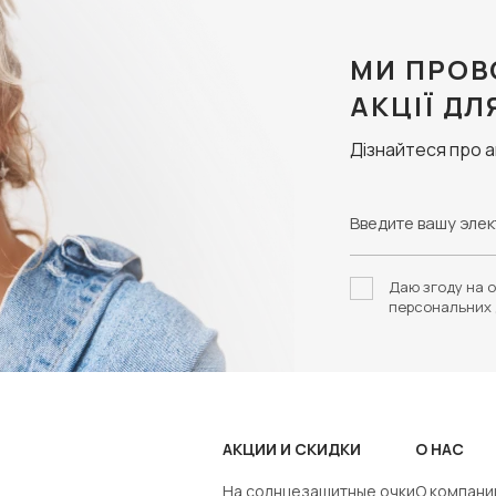
МИ ПРОВ
АКЦІЇ ДЛ
Дізнайтеся про 
Даю згоду на о
персональних 
АКЦИИ И СКИДКИ
О НАС
На солнцезащитные очки
О компани