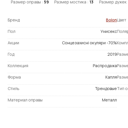
Размер оправы :
59
Размер мостика :
13
Размер дужек 
Бренд
Bolon
Цвет
Пол
Унисекс
Поля
Акции
Сонцезахисні окуляри -70%
Комп
Год
2019
Разм
Коллекция
Распродажа
Разм
Форма
Капля
Разм
Стиль
Трендовые
Тип 
Материал оправы
Металл