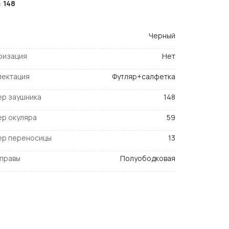
:
148
Черный
ризация
Нет
лектация
Футляр+салфетка
ер заушника
148
ер окуляра
59
ер переносицы
13
оправы
Полуободковая