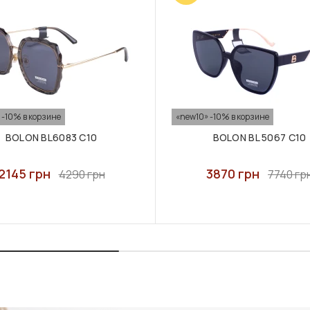
 -10% в корзине
«new10» -10% в корзине
BOLON BL6083 C10
BOLON BL 5067 C10
2145 грн
3870 грн
4290 грн
7740 гр