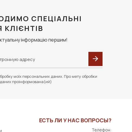
ОДИМО СПЕЦІАЛЬНІ
Я КЛІЄНТІВ
актуальну інформацію першим!
бробку моїх персональних даних. Про мету обробки
даних проінформована(ий)
ЕСТЬ ЛИ У НАС ВОПРОСЫ?
Телефон:
и