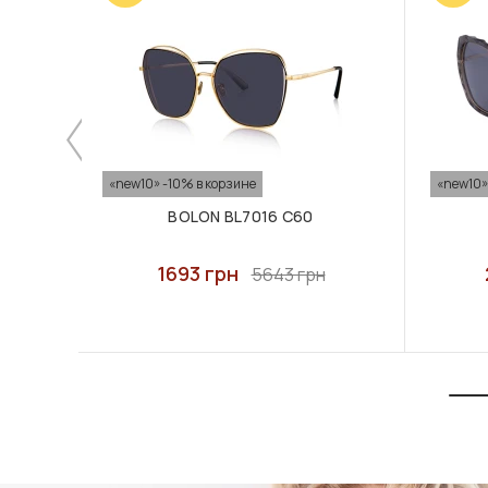
«new10» -10% в корзине
«new10»
BOLON BL7016 C60
1693 грн
5643 грн