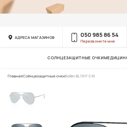
050 985 86 54
АДРЕСА МАГАЗИНОВ
Перезвоните мне
СОЛНЦЕЗАЩИТНЫЕ ОЧКИ
МЕДИЦИН
Услуги детского врача-офтальмолога
Главная
Солнцезащитные очки
Bolon BL7017 C10