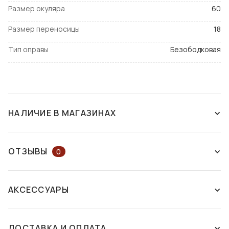
Размер окуляра
60
Размер переносицы
18
Тип оправы
Безободковая
НАЛИЧИЕ В МАГАЗИНАХ
НАЛИЧИЕ В МАГАЗИНАХ
НА КАРТЕ
ОТЗЫВЫ
0
ОСТАВЬТЕ ОТЗЫВ ИЛИ ЗАДАЙТЕ
г. Днепр
АКСЕССУАРЫ
ВОПРОС КОНСУЛЬТАНТУ
пр. Дмитрия Яворницкого, 46
Есть в
наличии
ДОСТАВКА И ОПЛАТА