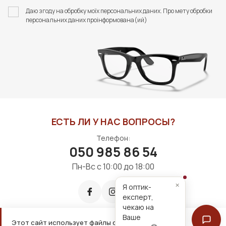
ФУТЛЯР З СЕРВЕТКОЮ
СЕРВЕТОК "ZEISS
Даю згоду на обробку моїх персональних даних. Про мету обробки
FASHION STYLE
АНТИФОГ" (20 ШТУК)
персональних даних проінформована(ий)
426 грн
1400 грн
В КОРЗИНУ
В КОРЗИНУ
ЕСТЬ ЛИ У НАС ВОПРОСЫ?
Телефон:
050 985 86 54
Пн-Вс с 10:00 до 18:00
×
Я оптик-
експерт,
чекаю на
Ваше
Этот сайт использует файлы cookie для удобной