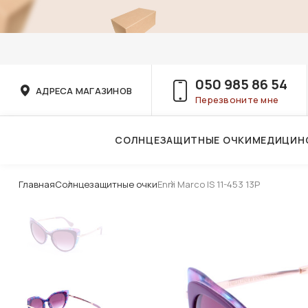
050 985 86 54
АДРЕСА МАГАЗИНОВ
Перезвоните мне
СОЛНЦЕЗАЩИТНЫЕ ОЧКИ
МЕДИЦИН
Услуги детского врача-офтальмолога
Главная
Солнцезащитные очки
Enni Marco IS 11-453 13P