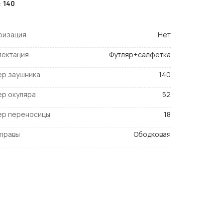
:
140
ризация
Нет
лектация
Футляр+салфетка
ер заушника
140
ер окуляра
52
ер переносицы
18
оправы
Ободковая