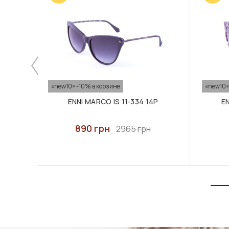
«new10» -10% в корзине
«new10»
ENNI MARCO IS 11-334 14P
EN
890 грн
2965 грн