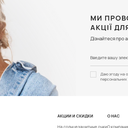
МИ ПРОВ
АКЦІЇ ДЛ
Дізнайтеся про 
Даю згоду на о
персональних 
АКЦИИ И СКИДКИ
О НАС
На солнцезащитные очки
О компани