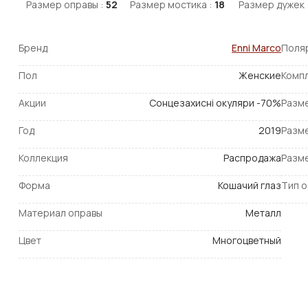
Размер оправы :
52
Размер мостика :
18
Размер дужек 
Бренд
Enni Marco
Поля
Пол
Женские
Комп
Акции
Сонцезахисні окуляри -70%
Разм
Год
2019
Разм
Коллекция
Распродажа
Разм
Форма
Кошачий глаз
Тип 
Материал оправы
Металл
Цвет
Многоцветный