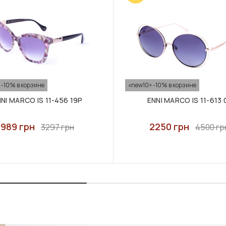
 -10% в корзине
«new10» -10% в корзине
NI MARCO IS 11-456 19P
ENNI MARCO IS 11-613 
989 грн
2250 грн
3297 грн
4500 гр