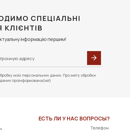
ОДИМО СПЕЦІАЛЬНІ
Я КЛІЄНТІВ
актуальну інформацію першим!
бробку моїх персональних даних. Про мету обробки
даних проінформована(ий)
ЕСТЬ ЛИ У НАС ВОПРОСЫ?
Телефон:
и