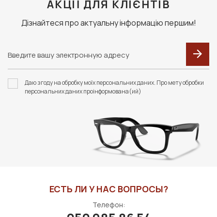
АКЦІЇ ДЛЯ КЛІЄНТІВ
В КОРЗИНУ
Дізнайтеся про актуальну інформацію першим!
F105 ФУТЛЯР З
F091 В КОЛЬОРАХ.
СЕРВЕТКОЮ FASHION
ФУТЛЯР З СЕРВЕТКОЮ
Даю згоду на обробку моїх персональних даних. Про мету обробки
STYLE
FASHION STYLE
персональних даних проінформована(ий)
350 грн
310 грн
В КОРЗИНУ
В КОРЗИНУ
ЕСТЬ ЛИ У НАС ВОПРОСЫ?
Телефон: