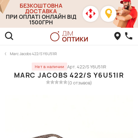
БЕЗКОШТОВНА
ДОСТАВКА
ПРИ ОПЛАТІ ОНЛАЙН ВІД
1500ГРН
Marc Jacobs 422/S Y6U51IR
Арт. 422/S Y6U51IR
Нет в наличии
MARC JACOBS 422/S Y6U51IR
(0 отзывов)