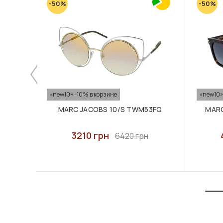
-50%
-50%
«new10» -10% в корзине
«new10»
MARC JACOBS 10/S TWM53FQ
MARC
3210 грн
6420 грн