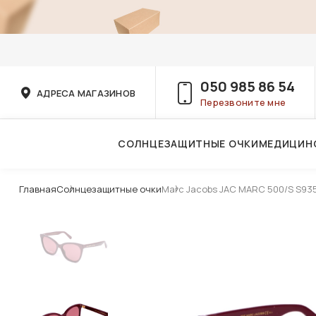
050 985 86 54
АДРЕСА МАГАЗИНОВ
Перезвоните мне
СОЛНЦЕЗАЩИТНЫЕ ОЧКИ
МЕДИЦИН
Услуги детского врача-офтальмолога
Главная
Солнцезащитные очки
Marc Jacobs JAC MARC 500/S S93