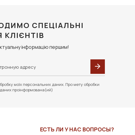
ОДИМО СПЕЦІАЛЬНІ
Я КЛІЄНТІВ
актуальну інформацію першим!
бробку моїх персональних даних. Про мету обробки
даних проінформована(ий)
ЕСТЬ ЛИ У НАС ВОПРОСЫ?