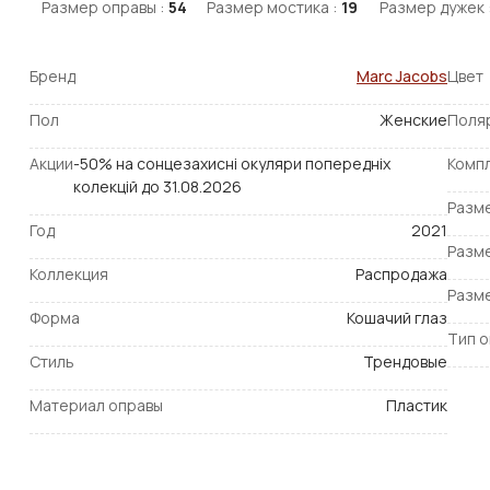
Размер оправы :
54
Размер мостика :
19
Размер дужек 
Бренд
Marc Jacobs
Цвет
Пол
Женские
Поля
Акции
-50% на сонцезахисні окуляри попередніх
Комп
колекцій до 31.08.2026
Разм
Год
2021
Разм
Коллекция
Распродажа
Разм
Форма
Кошачий глаз
Тип 
Стиль
Трендовые
Материал оправы
Пластик