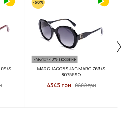
-50%
-50%
«new10» -10% в корзине
«new10
809/S
MARC JACOBS JAC MARC 763/S
MA
807559O
4345 грн
н
8689 грн