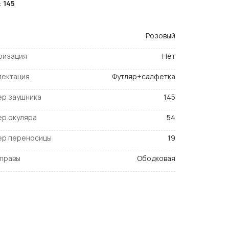
:
145
Розовый
ризация
Нет
лектация
Футляр+салфетка
ер заушника
145
ер окуляра
54
ер переносицы
19
оправы
Ободковая