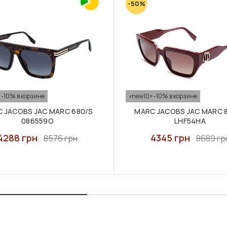
-50%
 -10% в корзине
«new10» -10% в корзине
 JACOBS JAC MARC 680/S
MARC JACOBS JAC MARC 
086559O
LHF54HA
4288 грн
4345 грн
8576 грн
8689 гр