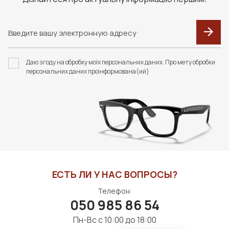
F020 В КОЛЬОРАХ.
F093 В КОЛЬОРАХ.
ФУТЛЯР З СЕРВЕТКОЮ
ФУТЛЯР З СЕРВЕТКОЮ
Даю згоду на обробку моїх персональних даних. Про мету обробки
FASHION STYLE
FASHION STYLE
персональних даних проінформована(ий)
400 грн
400 грн
В КОРЗИНУ
В КОРЗИНУ
ЕСТЬ ЛИ У НАС ВОПРОСЫ?
Телефон:
050 985 86 54
Пн-Вс с 10:00 до 18:00