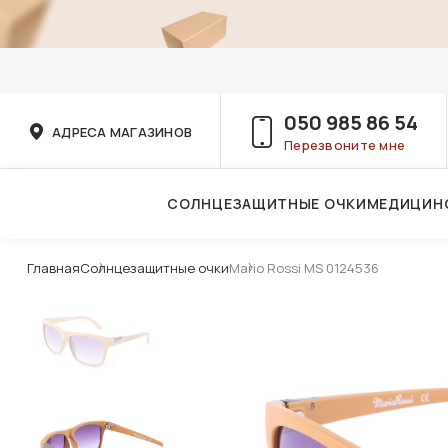
050 985 86 54
АДРЕСА МАГАЗИНОВ
Перезвоните мне
СОЛНЦЕЗАЩИТНЫЕ ОЧКИ
МЕДИЦИН
Услуги детского врача-офтальмолога
Главная
Солнцезащитные очки
Mario Rossi MS 0124536