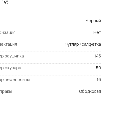
:
145
Черный
ризация
Нет
лектация
Футляр+салфетка
ер заушника
145
ер окуляра
50
ер переносицы
16
оправы
Ободковая