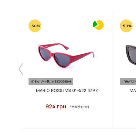
-50%
-50%
«new10» -10% в корзине
«new10»
MARIO ROSSI MS 01-522 37PZ
MA
924 грн
1848 грн