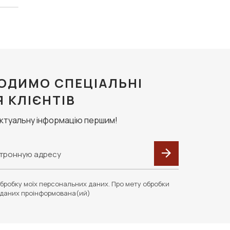
ОДИМО СПЕЦІАЛЬНІ
Я КЛІЄНТІВ
актуальну інформацію першим!
бробку моїх персональних даних. Про мету обробки
даних проінформована(ий)