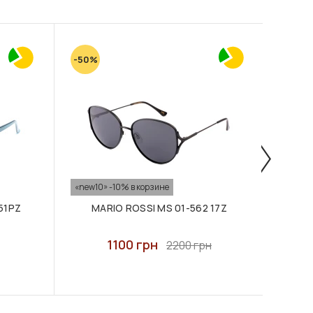
-50%
-50%
«new10» -10% в корзине
«new10
51PZ
MARIO ROSSI MS 01-562 17Z
MA
1100 грн
2200 грн