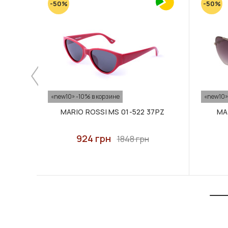
-50%
-50%
«new10» -10% в корзине
«new10»
MARIO ROSSI MS 01-522 37PZ
MA
924 грн
1848 грн