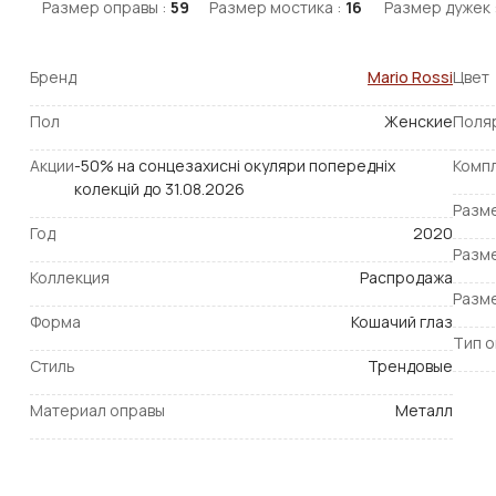
Размер оправы :
59
Размер мостика :
16
Размер дужек 
Бренд
Mario Rossi
Цвет
Пол
Женские
Поля
Акции
-50% на сонцезахисні окуляри попередніх
Комп
колекцій до 31.08.2026
Разм
Год
2020
Разм
Коллекция
Распродажа
Разм
Форма
Кошачий глаз
Тип 
Стиль
Трендовые
Материал оправы
Металл