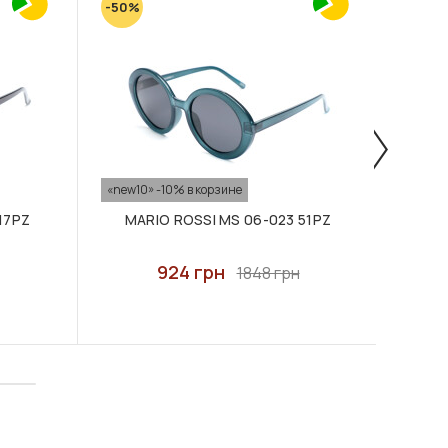
-50%
-50%
«new10» -10% в корзине
«new10
17PZ
MARIO ROSSI MS 06-023 51PZ
M
924 грн
1848 грн