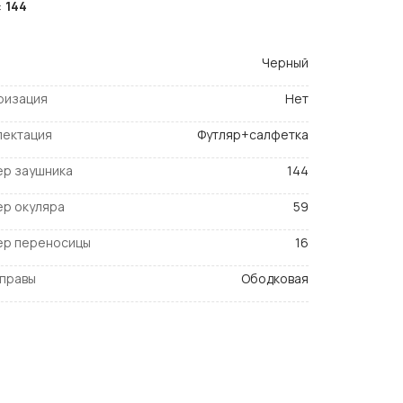
:
144
Черный
ризация
Нет
лектация
Футляр+салфетка
ер заушника
144
ер окуляра
59
ер переносицы
16
оправы
Ободковая