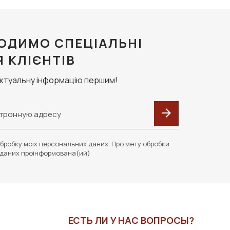
ОДИМО СПЕЦІАЛЬНІ
Я КЛІЄНТІВ
актуальну інформацію першим!
бробку моїх персональних даних. Про мету обробки
даних проінформована(ий)
ЕСТЬ ЛИ У НАС ВОПРОСЫ?