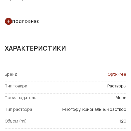
высокая эффективность очистки от белковых
отложений;
ПОДРОБНЕЕ
отличные дезинфицирующие свойства;
подходит для гидрогелевых линз.
ХАРАКТЕРИСТИКИ
Бренд
Opti-Free
Тип товара
Растворы
Производитель
Alcon
Тип раствора
Многофункциональный раствор
Объем (ml)
120