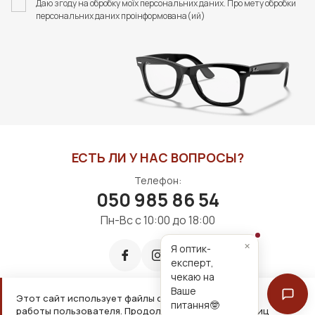
Даю згоду на обробку моїх персональних даних. Про мету обробки
FASHION STYLE
FASHION STYLE
персональних даних проінформована(ий)
440 грн
192 грн
В КОРЗИНУ
В КОРЗИНУ
ЕСТЬ ЛИ У НАС ВОПРОСЫ?
Телефон:
050 985 86 54
Пн-Вс с 10:00 до 18:00
×
Я оптик-
експерт,
чекаю на
Ваше
Этот сайт использует файлы cookie для удобной
питання🤓
работы пользователя. Продолжая просмотр страниц
Принимаем к оплате: