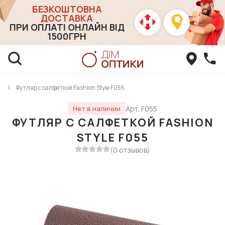
БЕЗКОШТОВНА
ДОСТАВКА
ПРИ ОПЛАТІ ОНЛАЙН ВІД
1500ГРН
Футляр с салфеткой Fashion Style F055
Арт. F055
Нет в наличии
ФУТЛЯР С САЛФЕТКОЙ FASHION
STYLE F055
(0 отзывов)