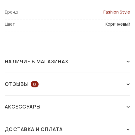
Бренд
Fashion Style
Цвет
Коричневый
НАЛИЧИЕ В МАГАЗИНАХ
НЕТ В НАЛИЧИИ
ОТЗЫВЫ
0
ОСТАВЬТЕ ОТЗЫВ ИЛИ ЗАДАЙТЕ
АКСЕССУАРЫ
ВОПРОС КОНСУЛЬТАНТУ
ДОСТАВКА И ОПЛАТА
ОСТАВИТЬ ОТЗЫВ