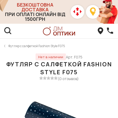
БЕЗКОШТОВНА
ДОСТАВКА
ПРИ ОПЛАТІ ОНЛАЙН ВІД
1500ГРН
Футляр с салфеткой Fashion Style F075
Арт. F075
Нет в наличии
ФУТЛЯР С САЛФЕТКОЙ FASHION
STYLE F075
(0 отзывов)