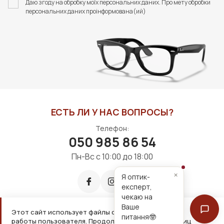
Даю згоду на обробку моїх персональних даних. Про мету обробки
FASHION STYLE
FASHION STYLE
персональних даних проінформована(ий)
253 грн
440 грн
В КОРЗИНУ
В КОРЗИНУ
ЕСТЬ ЛИ У НАС ВОПРОСЫ?
Телефон:
050 985 86 54
Пн-Вс с 10:00 до 18:00
×
Я оптик-
експерт,
чекаю на
Ваше
Этот сайт использует файлы cookie для удобной
питання🤓
работы пользователя. Продолжая просмотр страниц
Принимаем к оплате: