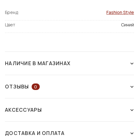
Бренд
Fashion Style
Цвет
Синий
НАЛИЧИЕ В МАГАЗИНАХ
НЕТ В НАЛИЧИИ
ОТЗЫВЫ
0
ОСТАВЬТЕ ОТЗЫВ ИЛИ ЗАДАЙТЕ
АКСЕССУАРЫ
ВОПРОС КОНСУЛЬТАНТУ
ДОСТАВКА И ОПЛАТА
ОСТАВИТЬ ОТЗЫВ