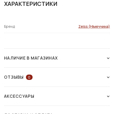
ХАРАКТЕРИСТИКИ
Бренд
Zeiss (Німеччина)
НАЛИЧИЕ В МАГАЗИНАХ
НЕТ В НАЛИЧИИ
ОТЗЫВЫ
0
ОСТАВЬТЕ ОТЗЫВ ИЛИ ЗАДАЙТЕ
АКСЕССУАРЫ
ВОПРОС КОНСУЛЬТАНТУ