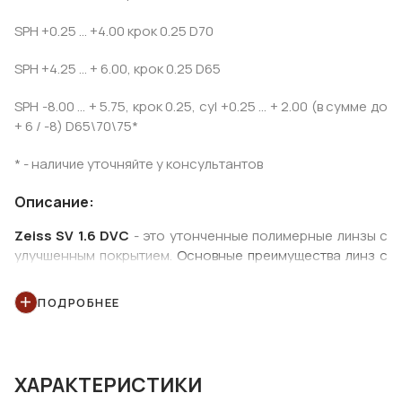
SPH +0.25 ... +4.00 крок 0.25 D70
SPH +4.25 ... + 6.00, крок 0.25 D65
SPH -8.00 ... + 5.75, крок 0.25, cyl +0.25 ... + 2.00 (в сумме до
+ 6 / -8) D65\70\75*
* - наличие уточняйте у консультантов
Описание:
Zeiss SV 1.6 DVC
- это утонченные полимерные линзы с
улучшенным покрытием.
Основные преимущества линз с
новым высокотехнологичным покрытием DVC
:
улучшенное многослойное антирефлексное покрытие
ПОДРОБНЕЕ
с гидрофобным, антистатическим и олеофобными
свойствами, имеющее мягкий светло-зеленый
антирефлекс. Устойчивее к царапинам в 3 раза, чем
предыдущее покрытие с зеленым остаточным
ХАРАКТЕРИСТИКИ
рефлексом (LotuTec).
Линзы с показателем