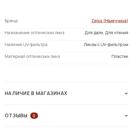
преломления 1,6 и 1,67 изготовлены из прочного и
эластичного материала и настоятельно рекомендуются
к установке в винтовые и втулочные оправы, а также
Бренд
Zeiss (Німеччина)
оправы на леске.
Назначение оптических линз
Для дали, Для чтения
Наличие UV-фильтра
Линзы с UV-фильтром
Материал оптических линз
Пластик
НАЛИЧИЕ В МАГАЗИНАХ
НАЛИЧИЕ В МАГАЗИНАХ
НА КАРТЕ
ОТЗЫВЫ
0
ОСТАВЬТЕ ОТЗЫВ ИЛИ ЗАДАЙТЕ