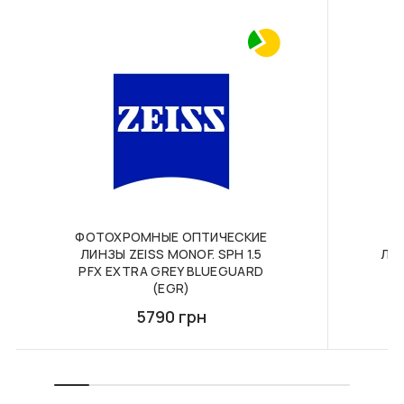
F118 ФУТЛЯР З
F093 В КОЛЬОРАХ.
СЕРВЕТКОЮ FASHION
ФУТЛЯР З СЕРВЕТКОЮ
STYLE
FASHION STYLE
375 грн
400 грн
В КОРЗИНУ
В КОРЗИНУ
ФОТОХРОМНЫЕ ОПТИЧЕСКИЕ
ЛИНЗЫ ZEISS MONOF. SPH 1.5
ЛИН
PFX EXTRA GREY BLUEGUARD
(EGR)
5790 грн