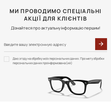
МИ ПРОВОДИМО СПЕЦІАЛЬНІ
АКЦІЇ ДЛЯ КЛІЄНТІВ
Дізнайтеся про актуальну інформацію першим!
Даю згоду на обробку моїх персональних даних. Про мету обробки
персональних даних проінформована(ий)