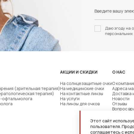
Даю згоду на о
персональних 
АКЦИИ И СКИДКИ
О НАС
На солнцезащитные очки
О компани
зрения (зрительная терапия)
На медицинские очки
Адреса ма
ератологическая терапия)
На контактные линзы
Доставка 
ча-офтальмолога
На услуги
Новости
молога
На линзы для очков
Отзывы
Вопрос вр
Этот сайт используе
пользователя. Прод
соглашаетесь с
исп