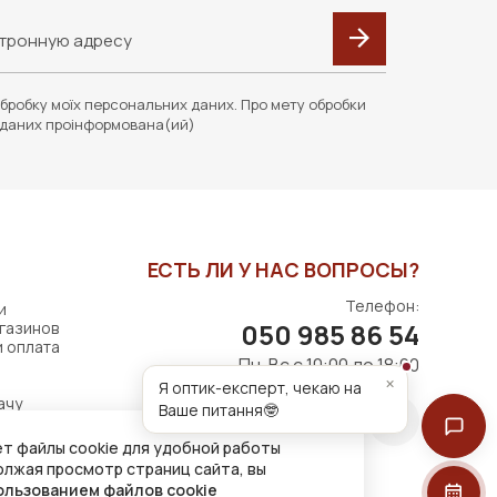
бробку моїх персональних даних. Про мету обробки
даних проінформована(ий)
ЕСТЬ ЛИ У НАС ВОПРОСЫ?
Телефон:
и
050 985 86 54
газинов
и оплата
Пн-Вс с 10:00 до 18:00
×
Я оптик-експерт, чекаю на
ачу
Ваше питання🤓
т файлы cookie для удобной работы
олжая просмотр страниц сайта, вы
ользованием файлов cookie