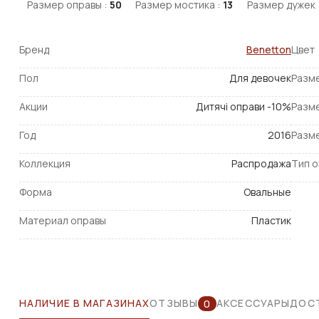
Размер оправы :
50
Размер мостика :
13
Размер дужек 
Бренд
Benetton
Цвет
Пол
Для девочек
Разм
Акции
Дитячі оправи -10%
Разм
Год
2016
Разм
Коллекция
Распродажа
Тип 
Форма
Овальные
Материал оправы
Пластик
НАЛИЧИЕ В МАГАЗИНАХ
ОТЗЫВЫ
АКСЕССУАРЫ
ДОСТ
0