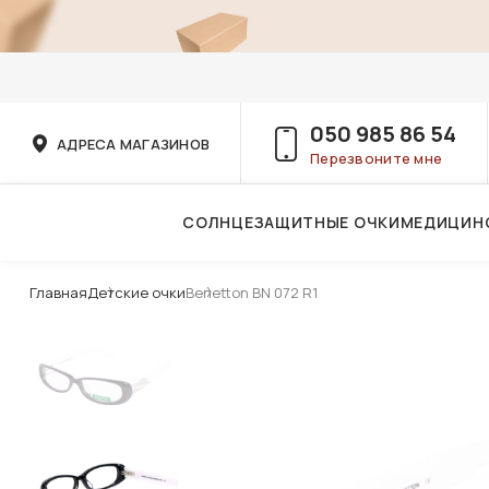
050 985 86 54
АДРЕСА МАГАЗИНОВ
Перезвоните мне
СОЛНЦЕЗАЩИТНЫЕ ОЧКИ
МЕДИЦИН
Услуги детского врача-офтальмолога
Главная
Детские очки
Benetton BN 072 R1