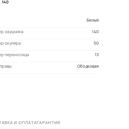
:
140
Белый
ер заушника
140
ер окуляра
50
ер переносицы
13
оправы
Ободковая
АВКА И ОПЛАТА
ГАРАНТИЯ