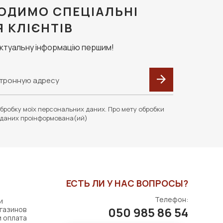
ОДИМО СПЕЦІАЛЬНІ
Я КЛІЄНТІВ
актуальну інформацію першим!
бробку моїх персональних даних. Про мету обробки
даних проінформована(ий)
ЕСТЬ ЛИ У НАС ВОПРОСЫ?
Телефон:
и
050 985 86 54
газинов
и оплата