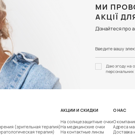
МИ ПРОВ
АКЦІЇ ДЛ
Дізнайтеся про 
Даю згоду на о
персональних 
АКЦИИ И СКИДКИ
О НАС
На солнцезащитные очки
О компани
зрения (зрительная терапия)
На медицинские очки
Адреса ма
ератологическая терапия)
На контактные линзы
Доставка 