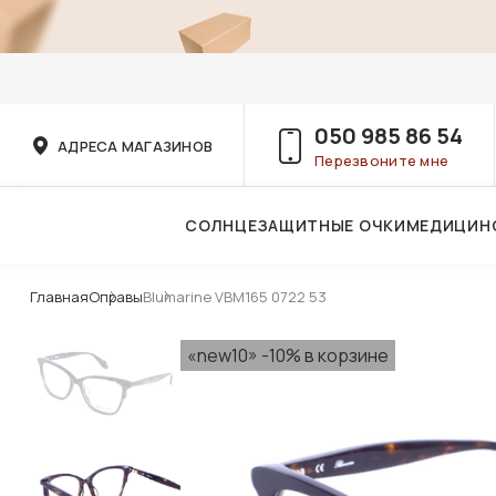
050 985 86 54
АДРЕСА МАГАЗИНОВ
Перезвоните мне
СОЛНЦЕЗАЩИТНЫЕ ОЧКИ
МЕДИЦИН
Услуги детского врача-офтальмолога
Главная
Оправы
Blumarine VBM165 0722 53
«new10» -10% в корзине