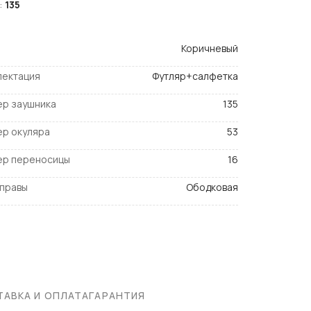
:
135
Коричневый
лектация
Футляр+салфетка
ер заушника
135
ер окуляра
53
ер переносицы
16
оправы
Ободковая
АВКА И ОПЛАТА
ГАРАНТИЯ