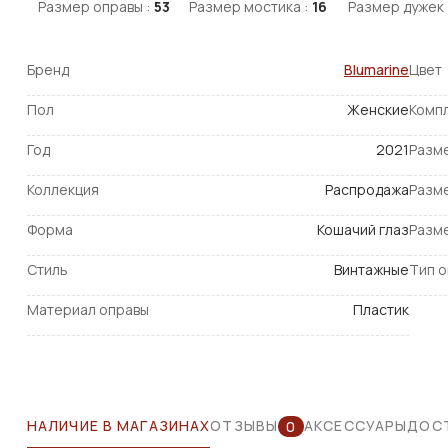
Размер оправы :
53
Размер мостика :
16
Размер дужек 
Бренд
Blumarine
Цвет
Пол
Женские
Комп
Год
2021
Разм
Коллекция
Распродажа
Разм
Форма
Кошачий глаз
Разм
Стиль
Винтажные
Тип 
Материал оправы
Пластик
НАЛИЧИЕ В МАГАЗИНАХ
ОТЗЫВЫ
АКСЕССУАРЫ
ДОСТ
0