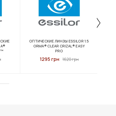
СКИЕ
ОПТИЧЕСКИЕ ЛИНЗЫ ESSILOR 1.5
ОПТИ
MA®
ORMA® CLEAR CRIZAL® EASY
V™
PRO
1295 грн
н
1620 грн