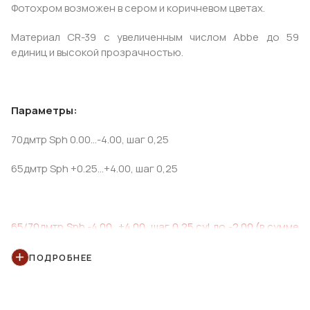
Фотохром возможен в сером и коричневом цветах.
Материал CR-39 с увеличенным числом Abbe до 59
единиц и высокой прозрачностью.
Параметры:
70дмтр Sph 0.00...-4.00, шаг 0,25
65дмтр Sph +0.25...+4.00, шаг 0,25
65/70дмтр Sph -4.00...+4.00, шаг 0,25 cyl до -2.00 (в сумме
до 4)*
ПОДРОБНЕЕ
* - доставка в течении 7-10 рабочих дней