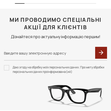
МИ ПРОВОДИМО СПЕЦІАЛЬНІ
АКЦІЇ ДЛЯ КЛІЄНТІВ
Дізнайтеся про актуальну інформацію першим!
Даю згоду на обробку моїх персональних даних. Про мету обробки
персональних даних проінформована(ий)