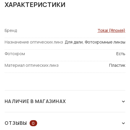
ХАРАКТЕРИСТИКИ
Бренд
Tokai (Японія)
Назначение оптических линз
Для дали, Фотохромные линзы
Фотохром
Есть
Материал оптических линз
Пластик
НАЛИЧИЕ В МАГАЗИНАХ
НАЛИЧИЕ В МАГАЗИНАХ
НА КАРТЕ
ОТЗЫВЫ
0