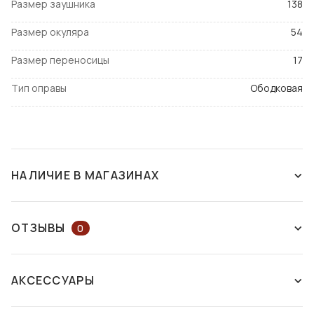
Размер заушника
138
Размер окуляра
54
Размер переносицы
17
Тип оправы
Ободковая
НАЛИЧИЕ В МАГАЗИНАХ
СНЯТ С ПРОИЗВОДСТВА
ОТЗЫВЫ
0
ОСТАВЬТЕ ОТЗЫВ ИЛИ ЗАДАЙТЕ
АКСЕССУАРЫ
ВОПРОС КОНСУЛЬТАНТУ