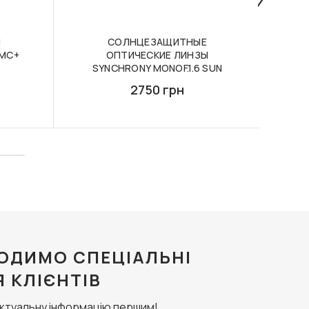
Ы
СОЛНЦЕЗАЩИТНЫЕ
КОМ
HMC+
ОПТИЧЕСКИЕ ЛИНЗЫ
ЛИН
SYNCHRONY MONOF.1.6 SUN
2750 грн
ОДИМО СПЕЦІАЛЬНІ
Я КЛІЄНТІВ
актуальну інформацію першим!