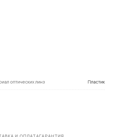
(сумм +4)
мм +6/-6)
абочих дней.
ащитные линзы.
Back AR
- покрытие для тонированных линз.
верхности линзы и покрытия
HMC
по задней поверхности.
иал оптических линз
Пластик
АВКА И ОПЛАТА
ГАРАНТИЯ