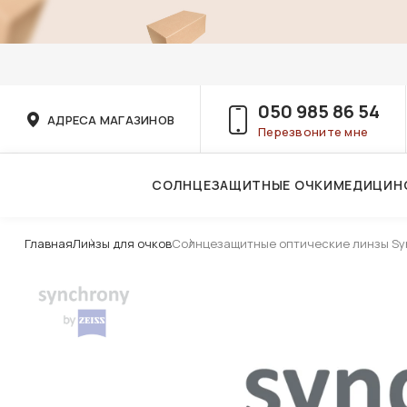
050 985 86 54
АДРЕСА МАГАЗИНОВ
Перезвоните мне
СОЛНЦЕЗАЩИТНЫЕ ОЧКИ
МЕДИЦИН
Услуги детского врача-офтальмолога
Главная
Линзы для очков
Солнцезащитные оптические линзы Sync