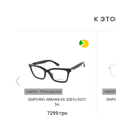
К ЭТ
«new10» -10% в корзине
«new10»
EMPORIO ARMANI EA 3261U 5017
EMPO
54
7299 грн