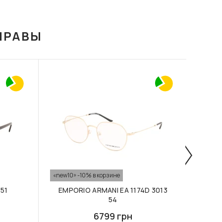
ПРАВЫ
«new10» -10% в корзине
«new10
51
EMPORIO ARMANI EA 1174D 3013
54
6799 грн