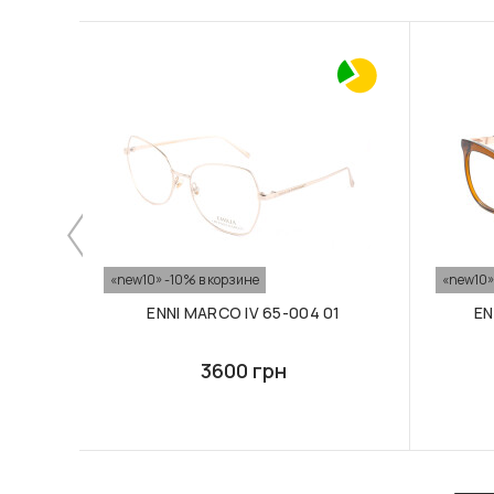
«new10» -10% в корзине
«new10»
ENNI MARCO IV 65-004 01
EN
3600 грн