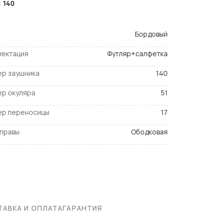
:
140
Бордовый
лектация
Футляр+салфетка
ер заушника
140
ер окуляра
51
ер переносицы
17
оправы
Ободковая
АВКА И ОПЛАТА
ГАРАНТИЯ