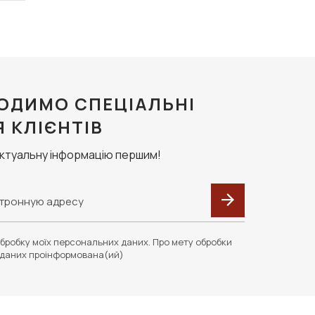
ОДИМО СПЕЦІАЛЬНІ
Я КЛІЄНТІВ
актуальну інформацію першим!
бробку моїх персональних даних. Про мету обробки
даних проінформована(ий)