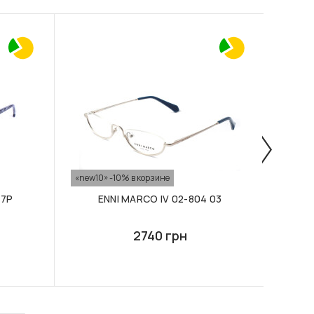
«new10» -10% в корзине
«new10
17P
ENNI MARCO IV 02-804 03
E
2740 грн