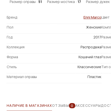
Размер оправы :
51
Размер мостика :
17
Размер дужек 
Бренд
Enni Marco
Цвет
Пол
Женские
Комп
Год
2017
Разм
Коллекция
Распродажа
Разм
Форма
Кошачий глаз
Разм
Стиль
Классические
Тип 
Материал оправы
Пластик
НАЛИЧИЕ В МАГАЗИНАХ
ОТЗЫВЫ
АКСЕССУАРЫ
ДОСТ
0