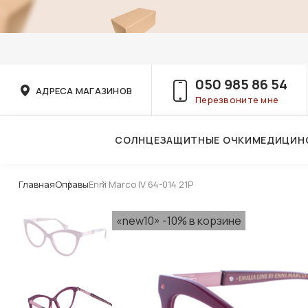
050 985 86 54
АДРЕСА МАГАЗИНОВ
Перезвоните мне
СОЛНЦЕЗАЩИТНЫЕ ОЧКИ
МЕДИЦИН
Услуги детского врача-офтальмолога
Главная
Оправы
Enni Marco IV 64-014 21P
«new10» -10% в корзине