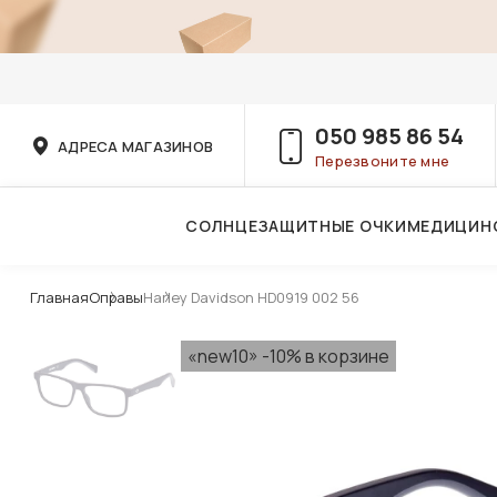
050 985 86 54
АДРЕСА МАГАЗИНОВ
Перезвоните мне
СОЛНЦЕЗАЩИТНЫЕ ОЧКИ
МЕДИЦИН
Услуги детского врача-офтальмолога
Главная
Оправы
Harley Davidson HD0919 002 56
«new10» -10% в корзине