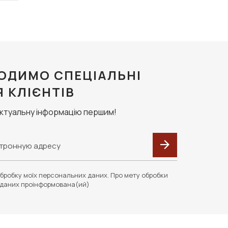
ОДИМО СПЕЦІАЛЬНІ
Я КЛІЄНТІВ
актуальну інформацію першим!
бробку моїх персональних даних. Про мету обробки
даних проінформована(ий)