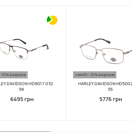
 -10% в корзине
«new10» -10% в корзине
LEY DAVIDSON HD9017 032
HARLEY DAVIDSON HD5002
56
55
6495 грн
5776 грн