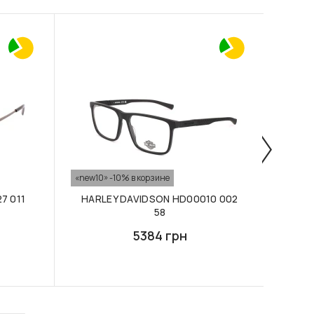
«new10» -10% в корзине
«new10
7 011
HARLEY DAVIDSON HD00010 002
HAR
58
5384 грн