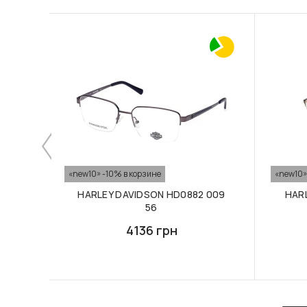
«new10» -10% в корзине
«new10»
HARLEY DAVIDSON HD0882 009
HAR
56
4136 грн