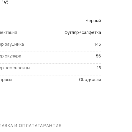
:
145
Черный
лектация
Футляр+салфетка
ер заушника
145
ер окуляра
56
ер переносицы
15
оправы
Ободковая
АВКА И ОПЛАТА
ГАРАНТИЯ