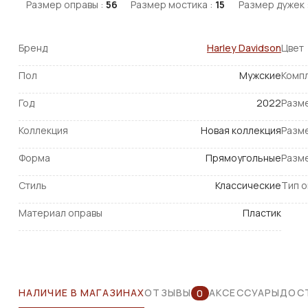
Размер оправы :
56
Размер мостика :
15
Размер дужек 
Бренд
Harley Davidson
Цвет
Пол
Мужские
Комп
Год
2022
Разм
Коллекция
Новая коллекция
Разм
Форма
Прямоугольные
Разм
Стиль
Классические
Тип 
Материал оправы
Пластик
НАЛИЧИЕ В МАГАЗИНАХ
ОТЗЫВЫ
АКСЕССУАРЫ
ДОСТ
0