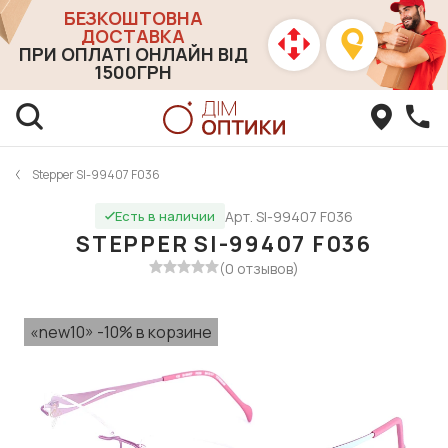
БЕЗКОШТОВНА
ДОСТАВКА
ПРИ ОПЛАТІ ОНЛАЙН ВІД
1500ГРН
Stepper SI-99407 F036
Арт. SI-99407 F036
Есть в наличии
STEPPER SI-99407 F036
(0 отзывов)
«new10» -10% в корзине