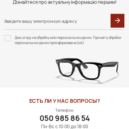
Дізнайтеся про актуальну інформацію першим!
F055 В КОЛЬОРАХ.
F091 В КОЛЬОРАХ.
ФУТЛЯР З СЕРВЕТКОЮ
ФУТЛЯР З СЕРВЕТКОЮ
Даю згоду на обробку моїх персональних даних. Про мету обробки
FASHION STYLE
FASHION STYLE
персональних даних проінформована(ий)
440 грн
310 грн
В КОРЗИНУ
В КОРЗИНУ
ЕСТЬ ЛИ У НАС ВОПРОСЫ?
Телефон:
050 985 86 54
Пн-Вс с 10:00 до 18:00