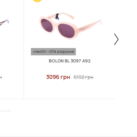
«new10» -10% в корзине
«new10
BOLON BL 3097 A92
3096 грн
н
6192 грн