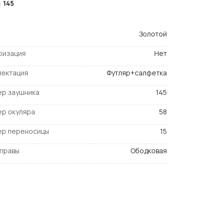
:
145
Золотой
ризация
Нет
лектация
Футляр+салфетка
ер заушника
145
ер окуляра
58
ер переносицы
15
оправы
Ободковая