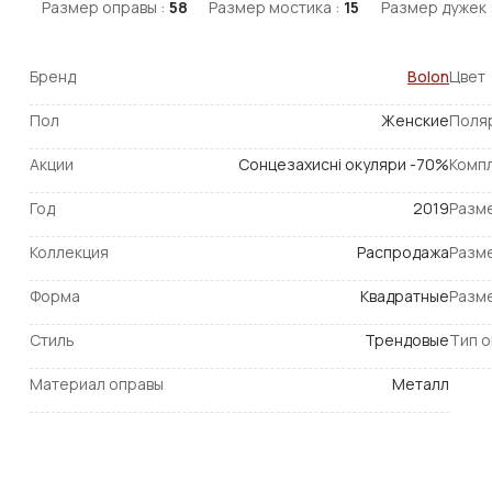
Размер оправы :
58
Размер мостика :
15
Размер дужек 
Бренд
Bolon
Цвет
Пол
Женские
Поля
Акции
Сонцезахисні окуляри -70%
Комп
Год
2019
Разм
Коллекция
Распродажа
Разм
Форма
Квадратные
Разм
Стиль
Трендовые
Тип 
Материал оправы
Металл