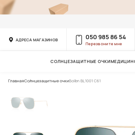
050 985 86 54
АДРЕСА МАГАЗИНОВ
Перезвоните мне
СОЛНЦЕЗАЩИТНЫЕ ОЧКИ
МЕДИЦИН
Услуги детского врача-офтальмолога
Главная
Солнцезащитные очки
Bolon BL1001 C61