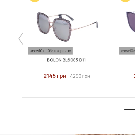
«new10» -10% в корзине
«new10»
BOLON BL6083 D11
2145 грн
4290 грн