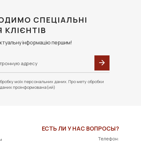
ОДИМО СПЕЦІАЛЬНІ
Я КЛІЄНТІВ
актуальну інформацію першим!
бробку моїх персональних даних. Про мету обробки
даних проінформована(ий)
ЕСТЬ ЛИ У НАС ВОПРОСЫ?
Телефон:
и