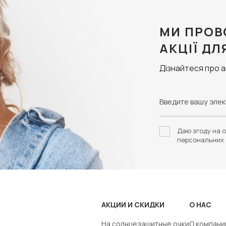
МИ ПРОВ
АКЦІЇ ДЛ
Дізнайтеся про 
Даю згоду на о
персональних 
АКЦИИ И СКИДКИ
О НАС
На солнцезащитные очки
О компани