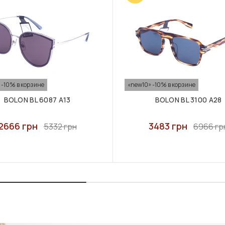
 -10% в корзине
«new10» -10% в корзине
BOLON BL 6087 A13
BOLON BL 3100 A28
2666 грн
3483 грн
5332 грн
6966 гр